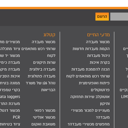
הרשם
מדעי החיים
קטלוג
מכשור מעבדה
מכשור מעבדה
מכשירים מת
ים
הקמת מעבדות חדשות
שרותי רכש מותאמים
ציוד מתכלה
ניהול מעבדות
לקוח
מכשור יד שנ
בקרת איכות
שרות תיקונים
מעבדה כימי
הול
הכנה להסמכת מעבדות
מעבדה ביולוגית
מעבדה מיקר
שרותי רכש מותאמים לקוח
מעבדה פתולוגית
איכות הסבי
פיתוח ואופטימצית
נוהל 126 של משרד
ממונה בטיחו
קיים
פרוטוקולים
הבריאות
בקרי טמפרט
LIM
אוטוקלב שירות תחזוקה
ata loggers
ותיקון
מערכת התר
מעוניינים למכור מכשירי
מכשור רפואי
מכשור דנטלי
מעבדה?
מכשור אנליטי
PCR
מחפשים מכשירי מעבדה?
משאבת ואקום
ציוד בטיחות