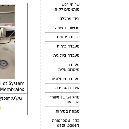
שרותי רכש
מותאמים לקוח
ציוד מתכלה
מכשור יד שניה
שרות תיקונים
מעבדה כימית
מעבדה ביולוגית
מעבדה
מיקרוביאלית
מעבדה פתולוגית
ilot System
איכות הסביבה
Membralox פילטרציה של חלבוננים
נוהל 126 של משרד
מק"ט: Quixstand Benchtop Pilot System
הבריאות
פ
ממונה בטיחות
בקרי טמפרטורה
data loggers