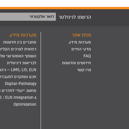
הרשמו לניוזלטר
דואר אלקטרוני
מפת אתר
מערכות מידע
מערכות מידע
מחברים בין חדשנות
מדעי החיים
רפואית לצרכים הקליני
FAQ
השותף האסטרטגי שלך
חידושים וחדשנות
לבריאות דיגיטלית
צרו קשר
LIMS, LIS, ELN – ני
חכם ומתקדם למעבדה
Digital-Pathology
מחשב ייעודי לחדרים נ
S / ELN Integration &
Optimization