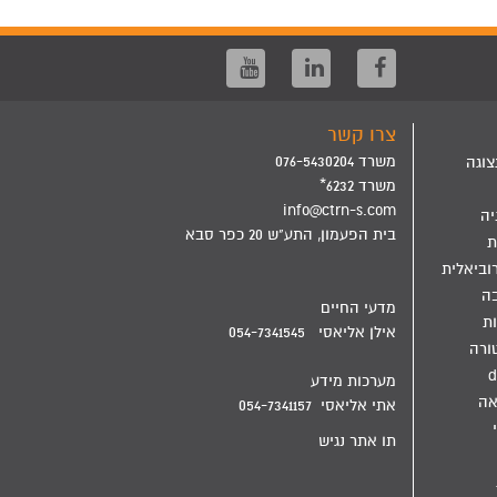
צרו קשר
משרד 076-5430204
צוגה
משרד 6232*
info@ctrn-s.com
יה
בית הפעמון, התע"ש 20 כפר סבא
ת
וביאלית
בה
מדעי החיים
ת
אילן אליאסי 054-7341545
ורה
d
מערכות מידע
אה
אתי אליאסי 054-7341157
תו אתר נגיש