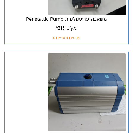
משאבה פריסטלטית Peristaltic Pump
מק"ט: YZ15
פרטים נוספים >