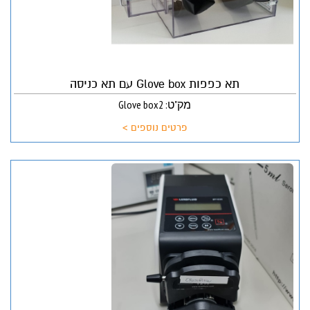
תא כפפות Glove box עם תא כניסה
מק"ט: Glove box2
פרטים נוספים >