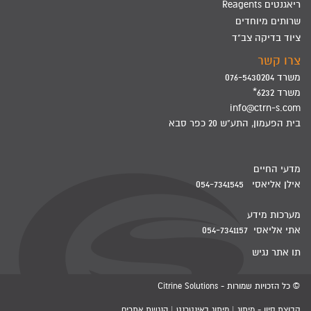
ריאגנטים Reagents
שרותים מיוחדים
ציוד בדיקה צב"ד
צרו קשר
משרד 076-5430204
משרד 6232*
info@ctrn-s.com
בית הפעמון, התע"ש 20 כפר סבא
מדעי החיים
אילן אליאסי 054-7341545
מערכות מידע
אתי אליאסי 054-7341157
תו אתר נגיש
© כל הזכויות שמורות - Citrine Solutions
קבוצת סיון - מיתוג | מיתוג באינטרנט | הנגשת אתרים