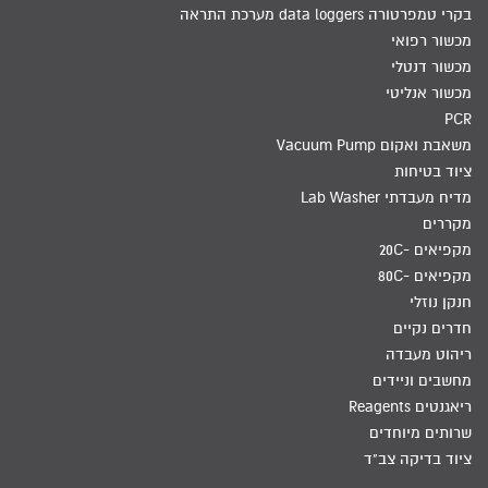
בקרי טמפרטורה data loggers מערכת התראה
מכשור רפואי
מכשור דנטלי
מכשור אנליטי
PCR
משאבת ואקום Vacuum Pump
ציוד בטיחות
מדיח מעבדתי Lab Washer
מקררים
מקפיאים -20C
מקפיאים -80C
חנקן נוזלי
חדרים נקיים
ריהוט מעבדה
מחשבים וניידים
ריאגנטים Reagents
שרותים מיוחדים
ציוד בדיקה צב"ד