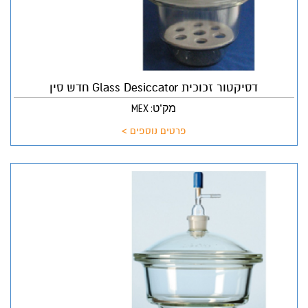
דסיקטור זכוכית Glass Desiccator חדש סין
מק"ט: MEX
פרטים נוספים >