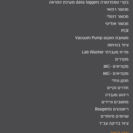
בקרי טמפרטורה data loggers מערכת התראה
מכשור רפואי
מכשור דנטלי
מכשור אנליטי
PCR
משאבת ואקום Vacuum Pump
ציוד בטיחות
מדיח מעבדתי Lab Washer
מקררים
מקפיאים -20C
מקפיאים -80C
חנקן נוזלי
חדרים נקיים
ריהוט מעבדה
מחשבים וניידים
ריאגנטים Reagents
שרותים מיוחדים
ציוד בדיקה צב"ד