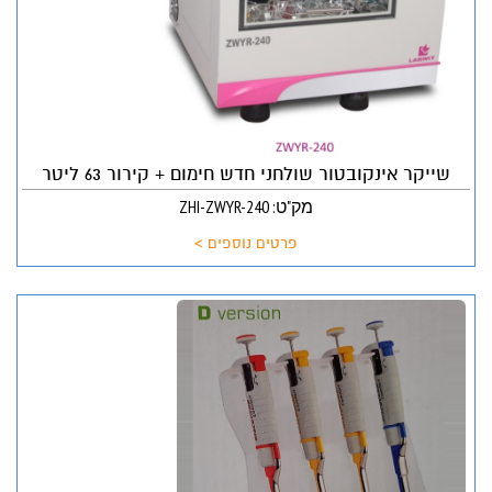
שייקר אינקובטור שולחני חדש חימום + קירור 63 ליטר
מק"ט: ZHI-ZWYR-240
פרטים נוספים >