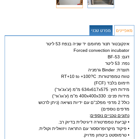
מאפיינים
מפרט טכני
אינקובטור תנור מחומם יד שניה בנפח 53 ליטר
Forced convection incubator
דגם: BF-53
נפח: 53 ליטר
תוצרת: Binder גרמניה
טווח טמפרטורות: RT+10 to +100?C
חימום בלבד (FCF)
מידות חוץ: 634x617x575 מ"מ (ע'xג'xר')
מידות פנים: 400x400x330 מ"מ (ע'xג'xר')
כולל 2 מדפי מפלב"ם עם ידיות נשיאה (ניתן לרכוש
מדפים נוספים)
נתונים טכניים נוספים
:
• קביעת טמפרטורה דיגיטלית בדיוק רב.
• פיקוד מיקרופרוססור עם התראה ויזואלית וקולית.
• טרמוסטט ביטחון מדויק.