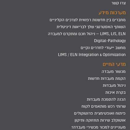
צרו קשר
מערכות מידע
מחברים בין חדשנות רפואית לצרכים הקליניים
השותף האסטרטגי שלך לבריאות דיגיטלית
LIMS, LIS, ELN – ניהול חכם ומתקדם למעבדה
Digital-Pathology
מחשב ייעודי לחדרים נקיים
LIMS / ELN Integration & Optimization
מדעי החיים
מכשור מעבדה
הקמת מעבדות חדשות
ניהול מעבדות
בקרת איכות
הכנה להסמכת מעבדות
שרותי רכש מותאמים לקוח
פיתוח ואופטימצית פרוטוקולים
אוטוקלב שירות תחזוקה ותיקון
מעוניינים למכור מכשירי מעבדה?