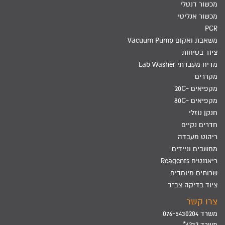
מכשור דנטלי
מכשור אנליטי
PCR
משאבת ואקום Vacuum Pump
ציוד בטיחות
מדיח מעבדתי Lab Washer
מקררים
מקפיאים -20C
מקפיאים -80C
חנקן נוזלי
חדרים נקיים
ריהוט מעבדה
מחשבים וניידים
ריאגנטים Reagents
שרותים מיוחדים
ציוד בדיקה צב"ד
צרו קשר
משרד 076-5430204
משרד 6232*