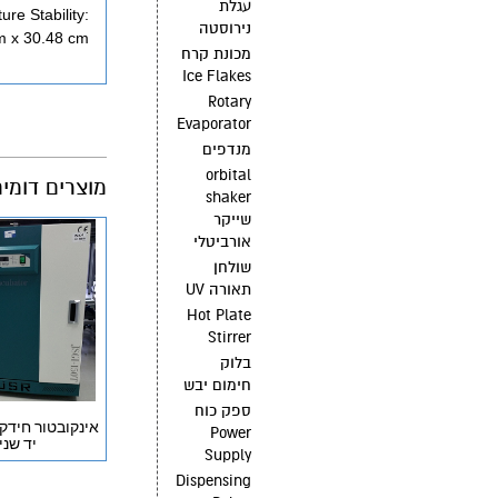
עגלת
re Stability:
נירוסטה
m x 30.48 cm
מכונת קרח
Ice Flakes
Rotary
Evaporator
מנדפים
orbital
מוצרים דומי
shaker
שייקר
אורביטלי
שולחן
תאורה UV
Hot Plate
Stirrer
בלוק
חימום יבש
ספק כוח
Power
יד שני
Supply
Dispensing