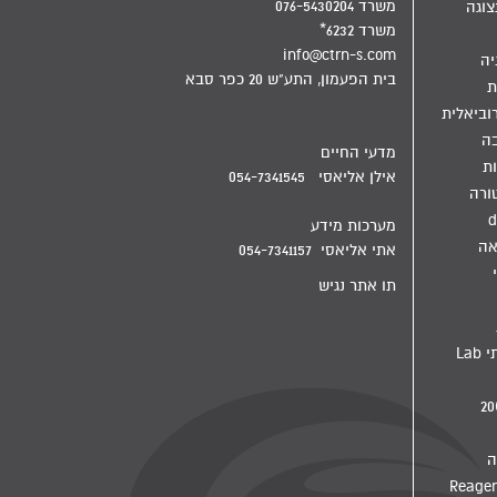
משרד 076-5430204
צוגה
משרד 6232*
info@ctrn-s.com
יה
בית הפעמון, התע"ש 20 כפר סבא
ת
וביאלית
בה
מדעי החיים
ת
אילן אליאסי 054-7341545
ורה
d
מערכות מידע
אה
אתי אליאסי 054-7341157
תו אתר נגיש
מדיח מעבדתי Lab
ה