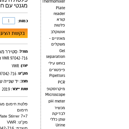
Thermomixer
מגנטי עם חימום 2-716
Plate
reader
קורא
כמות:
פלטות
אוטוקלב
בקשת הצעת
מאזניים -
משקלים
Gel
מודל:
separation
חימום VWR 97042-716
בוחש עילי
VWR
יצרן:
פיפטורים
97042-716
מק"ט:
Pipettors
יד שנייה ש
מצב:
PCR
2019
מיקרוסקופ
שנת ייצור:
Microscope
pH meter
מכשיר
חימום
לבדיקת
late Stirrer 7×7
שתן כללי
מק"ט: VWR
Urine
תוצרת: 97042-716