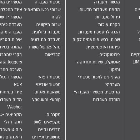
מכשור מעבדה
מכשור מעבדה
מכשירים מת
ים
הקמת מעבדות חדשות
שרותי רכש מותאמים
ציוד מתכלה
ניהול מעבדות
לקוח
מכשור יד שנ
בקרת איכות
שרות תיקונים
מעבדה כימי
הול
הכנה להסמכת מעבדות
מעבדה ביולוגית
מעבדה מיקר
שרותי רכש מותאמים לקוח
מעבדה פתולוגית
איכות הסבי
פיתוח ואופטימצית
נוהל 126 של משרד
ממונה בטיחו
קיים
פרוטוקולים
הבריאות
בקרי טמפרט
LIM
אוטוקלב שירות תחזוקה
ata loggers
ותיקון
מערכת התר
מעוניינים למכור מכשירי
מכשור רפואי
מכשור דנטלי
מעבדה?
מכשור אנליטי
PCR
מחפשים מכשירי מעבדה?
משאבת ואקום
ציוד בטיחות
הובלת מעבדות
Vacuum Pump
Washer
מקררים
מקפיאים -20C
מקפיאים -80C
חנקן נוזלי
חדרים נקיים
ריהוט מעבד
מחשבים וניידים
ריאגנטים Reagents