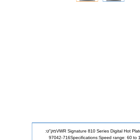
פלטת חימום מגנטית קרמית Digital Hotplate Stirrer סטירר מגנטי עם חימוםVWR Signature 810 Series Digital Hot Plate Stirrer 7×7מק"ט:
97042-716Specifications:Speed range: 60 to 1,60