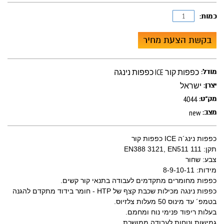
כמות:
בקשת הצעת מחיר
כפפות נינגה ICE כפפות קור
מודל:
ישראל
יצרן:
4044
מק"ט:
new
מצב:
כפפות נינג´ה ICE כפפות קור
תקן: EN388 3121, EN511 111
צבע: שחור
מידות: 8-9-10-11
כפפות מחומרים מתקדמים לעבודה בתנאי קור קשים.
כפפות נינגה מכילות שכבת קצף של HTP - חומר בידוד מתקדם להגנה
בטמפ´ עד מינוס 50 מעלות צלזיוס.
בעלות ריפוד פנימי נוח ומחמם.
גמישות ונוחות לעבודה ממושכת.