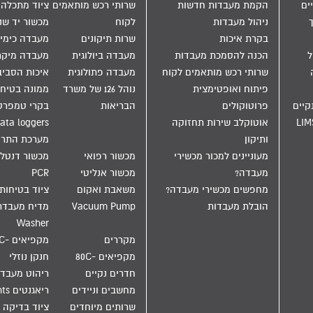
ים
הקמת מעבדות חדשות
שרותי רכש מותאמים
ציוד מתכלה
ניהול מעבדות
לקוח
מכשור יד שנ
בקרת איכות
שרות תיקונים
מעבדה כימי
הול
הכנה להסמכת מעבדות
מעבדה ביולוגית
מעבדה מיקר
שרותי רכש מותאמים לקוח
מעבדה פתולוגית
איכות הסבי
פיתוח ואופטימצית
נוהל 126 של משרד
ממונה בטיחו
קיים
פרוטוקולים
הבריאות
בקרי טמפרט
LIM
אוטוקלב שירות תחזוקה
ata loggers
ותיקון
מערכת התר
מעוניינים למכור מכשירי
מכשור רפואי
מכשור דנטלי
מעבדה?
מכשור אנליטי
PCR
מחפשים מכשירי מעבדה?
משאבת ואקום
ציוד בטיחות
הובלת מעבדות
Vacuum Pump
Washer
מקררים
מקפיאים -20C
מקפיאים -80C
חנקן נוזלי
חדרים נקיים
ריהוט מעבד
מחשבים וניידים
ריאגנטים Reagents
שרותים מיוחדים
ציוד בדיקה 