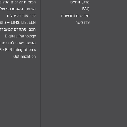
מדעי החיים
רפואית לצרכים הקליני
FAQ
השותף האסטרטגי שלך
חידושים וחדשנות
לבריאות דיגיטלית
צרו קשר
LIMS, LIS, ELN – ני
חכם ומתקדם למעבדה
Digital-Pathology
מחשב ייעודי לחדרים נ
S / ELN Integration &
Optimization