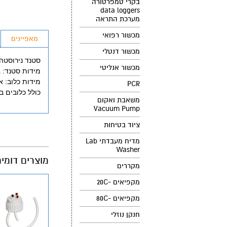
בקרי טמפרטורה
data loggers
מערכת התראה
מכשור רפואי
מאפיינים
מכשור דנטלי
סטנד נירוסטה לכלובי חו
מכשור אנליטי
מידות סטנד: גובה 1.87סיימ רוחב 1.24סיי
מידות כלוב: אורך 40סיימ רוח
PCR
כולל כלובים ב
משאבת ואקום
Vacuum Pump
ציוד בטיחות
מדיח מעבדתי Lab
Washer
מוצרים דומי
מקררים
מקפיאים -20C
מקפיאים -80C
חנקן נוזלי