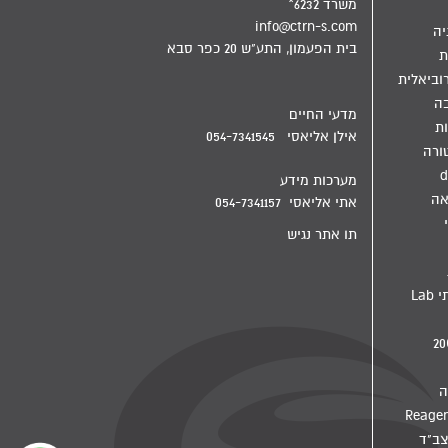
משרד 6232*
info@ctrn-s.com
יה
בית הפעמון, התע"ש 20 כפר סבא
ת
וביאלית
בה
מדעי החיים
ת
אילן אליאסי 054-7341545
ורה
d
מערכות מידע
אה
אתי אליאסי 054-7341157
תו אתר נגיש
מדיח מעבדתי Lab
ה
צב"ד