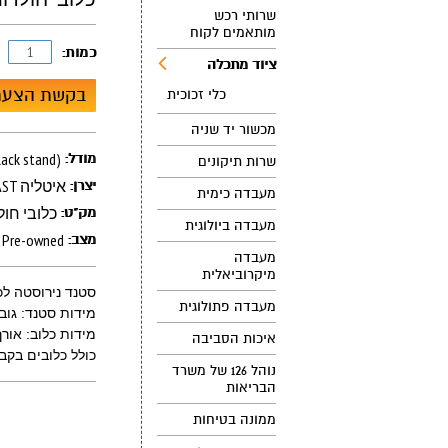
שרותי רכש
מותאמים לקוח
כמות:
ציוד מתכלה
בקשת הצעת
כלי זכוכית
מכשור יד שניה
סטנד נירוסטה לכלובי חולדו
מודל:
שרות תיקונים
TECNIPLAST איטליה
יצרן:
מעבדה כימית
כלובי חול
מק"ט:
מעבדה ביולוגית
Pre-owned
מצב:
מעבדה
מיקרוביאלית
סטנד נירוסטה לכלובי חולדות
מעבדה פתולוגית
מידות סטנד: גובה 1.87סיימ רוחב 1.24סיימ עומק 
מידות כלוב: אורך 40סיימ רוחב 24ס
איכות הסביבה
כולל כלובים בקב
נוהל 126 של משרד
הבריאות
ממונה בטיחות