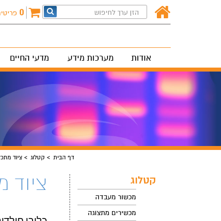
0
פריטי
אודות
מערכות מידע
מדעי החיים
דף הבית
קטלוג
ציוד מתכ
ציוד 
קטלוג
מכשור מעבדה
מכשירים מתצוגה
כלובי חולדות er style Rack stand