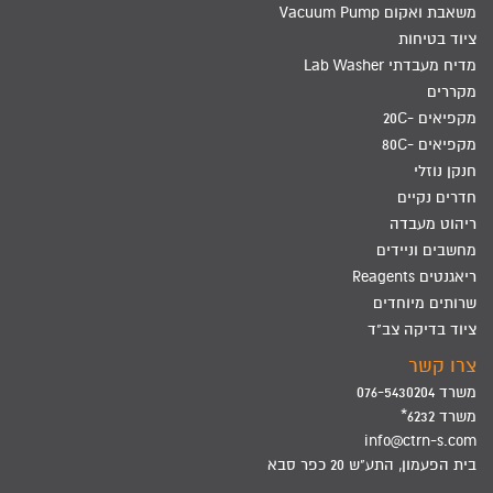
משאבת ואקום Vacuum Pump
ציוד בטיחות
מדיח מעבדתי Lab Washer
מקררים
מקפיאים -20C
מקפיאים -80C
חנקן נוזלי
חדרים נקיים
ריהוט מעבדה
מחשבים וניידים
ריאגנטים Reagents
שרותים מיוחדים
ציוד בדיקה צב"ד
צרו קשר
משרד 076-5430204
משרד 6232*
info@ctrn-s.com
בית הפעמון, התע"ש 20 כפר סבא