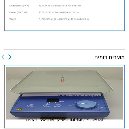
מוצרים דומים
orbital shaker Pre-owned שייקר אורביטלי יד שניה