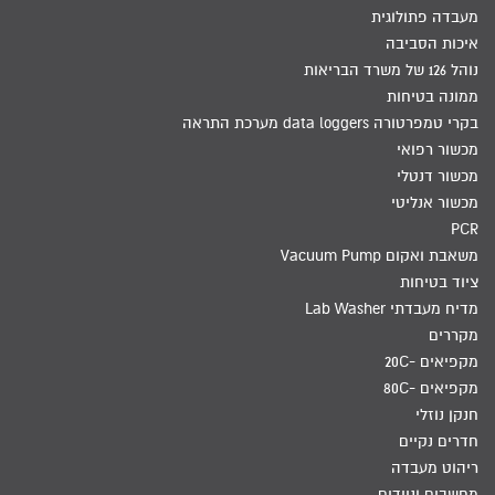
מעבדה פתולוגית
איכות הסביבה
נוהל 126 של משרד הבריאות
ממונה בטיחות
בקרי טמפרטורה data loggers מערכת התראה
מכשור רפואי
מכשור דנטלי
מכשור אנליטי
PCR
משאבת ואקום Vacuum Pump
ציוד בטיחות
מדיח מעבדתי Lab Washer
מקררים
מקפיאים -20C
מקפיאים -80C
חנקן נוזלי
חדרים נקיים
ריהוט מעבדה
מחשבים וניידים