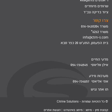
ריאגנטים Reagents
שרותים מיוחדים
ציוד בדיקה צב"ד
צרו קשר
משרד 076-5430204
משרד 6232*
info@ctrn-s.com
בית הפעמון, התע"ש 20 כפר סבא
מדעי החיים
אילן אליאסי 054-7341545
מערכות מידע
אתי אליאסי 054-7341157
תו אתר נגיש
© כל הזכויות שמורות - Citrine Solutions
קבוצת סיון - מיתוג | מיתוג באינטרנט | הנגשת אתרים