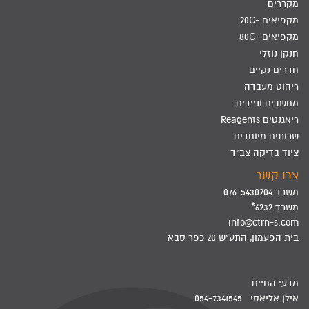
מקררים
מקפיאים -20C
מקפיאים -80C
חנקן נוזלי
חדרים נקיים
ריהוט מעבדה
מחשבים וניידים
ריאגנטים Reagents
שרותים מיוחדים
ציוד בדיקה צב"ד
צרו קשר
משרד 076-5430204
משרד 6232*
info@ctrn-s.com
בית הפעמון, התע"ש 20 כפר סבא
מדעי החיים
אילן אליאסי 054-7341545