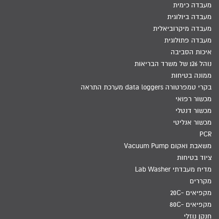
מעבדה כימית
מעבדה ביולוגית
מעבדה מיקרוביאלית
מעבדה פתולוגית
איכות הסביבה
נוהל 126 של משרד הבריאות
ממונה בטיחות
בקרי טמפרטורה data loggers מערכת התראה
מכשור רפואי
מכשור דנטלי
מכשור אנליטי
PCR
משאבת ואקום Vacuum Pump
ציוד בטיחות
מדיח מעבדתי Lab Washer
מקררים
מקפיאים -20C
מקפיאים -80C
חנקן נוזלי