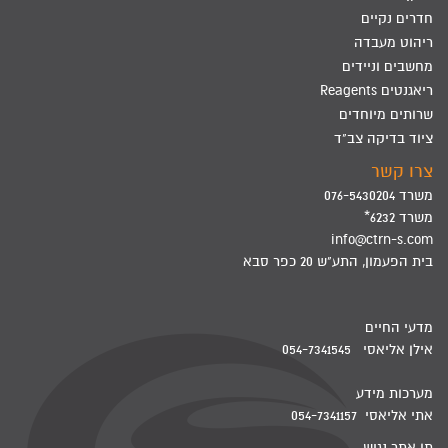
חדרים נקיים
ריהוט מעבדה
מחשבים וניידים
ריאגנטים Reagents
שרותים מיוחדים
ציוד בדיקה צב"ד
צרו קשר
משרד 076-5430204
משרד 6232*
info@ctrn-s.com
בית הפעמון, התע"ש 20 כפר סבא
מדעי החיים
אילן אליאסי 054-7341545
מערכות מידע
אתי אליאסי 054-7341157
תו אתר נגיש