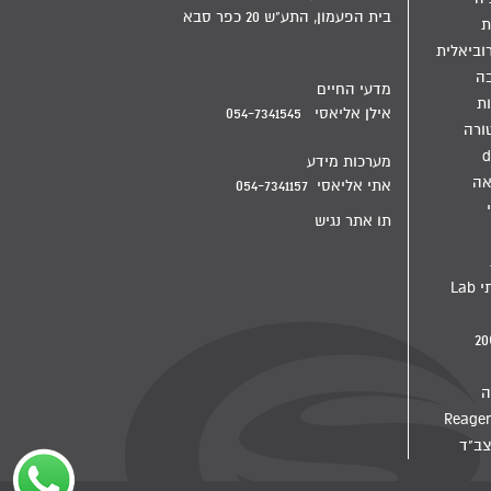
בית הפעמון, התע"ש 20 כפר סבא
ת
וביאלית
בה
מדעי החיים
ת
אילן אליאסי 054-7341545
ורה
d
מערכות מידע
אה
אתי אליאסי 054-7341157
תו אתר נגיש
מדיח מעבדתי Lab
ה
צב"ד