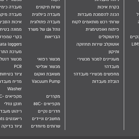
בקרת איכות
שרות תיקונים
מעבדה כימי
הול
הכנה להסמכת מעבדות
מעבדה ביולוגית
מעבדה מיקר
שרותי רכש מותאמים לקוח
מעבדה פתולוגית
איכות הסבי
פיתוח ואופטימצית
נוהל 126 של משרד
ממונה בטיחו
קיים
פרוטוקולים
הבריאות
בקרי טמפרט
LIM
אוטוקלב שירות תחזוקה
ata loggers
ותיקון
מערכת התר
מעוניינים למכור מכשירי
מכשור רפואי
מכשור דנטלי
מעבדה?
מכשור אנליטי
PCR
מחפשים מכשירי מעבדה?
משאבת ואקום
ציוד בטיחות
הובלת מעבדות
Vacuum Pump
Washer
מקררים
מקפיאים -20C
מקפיאים -80C
חנקן נוזלי
חדרים נקיים
ריהוט מעבד
מחשבים וניידים
ריאגנטים Reagents
שרותים מיוחדים
ציוד בדיקה 