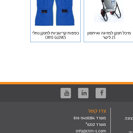
מיכל חנקן למזיגה ואיחסון
כפפות קריוגניות לחנקן נוזלי
25 ליטר
CRYO GLOVES
תוצרת Leica יד שנייה
צרו קשר
משרד 076-5430204
צוגה
משרד 6232*
info@ctrn-s.com
יה