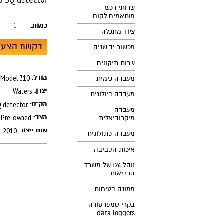
שרותי רכש
מותאמים לקוח
כמות:
ציוד מתכלה
בקשת הצעת
מכשור יד שניה
שרות תיקונים
Model 310
מודל:
מעבדה כימית
Waters
יצרן:
מעבדה ביולוגית
Q detector
מק"ט:
מעבדה
Pre-owned
מצב:
מיקרוביאלית
2010
שנת ייצור:
מעבדה פתולוגית
איכות הסביבה
נוהל 126 של משרד
הבריאות
ממונה בטיחות
בקרי טמפרטורה
data loggers