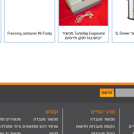
TurboVap Evaporator מכשיר
Freezing container Mr. Frosty
ייבוש בגז חנקן וחימום
הרשם
מדעי החיים
קטלוג
מכשור מעבדה
מכשור מעבדה
מכשירים מת
ים
הקמת מעבדות חדשות
שרותי רכש מותאמים
ציוד מתכלה
ניהול מעבדות
לקוח
מכשור יד שנ