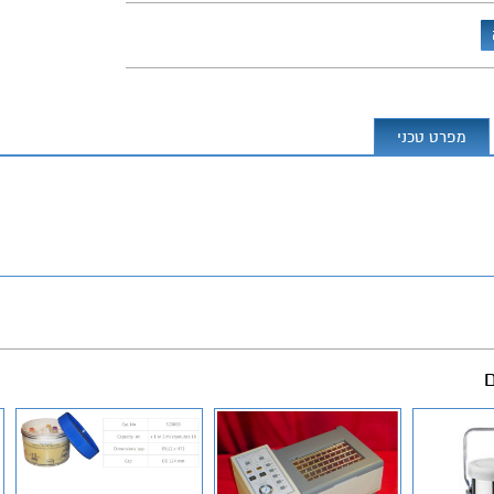
מפרט טכני
ם