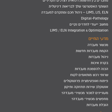
מחברים בין חדשנות רפואית לצרכים הקליניים
השותף האסטרטגי שלך לבריאות דיגיטלית
LIMS, LIS, ELN – ניהול חכם ומתקדם למעבדה
Digital-Pathology
מחשב ייעודי לחדרים נקיים
LIMS / ELN Integration & Optimization
מדעי החיים
מכשור מעבדה
הקמת מעבדות חדשות
ניהול מעבדות
בקרת איכות
הכנה להסמכת מעבדות
שרותי רכש מותאמים לקוח
פיתוח ואופטימצית פרוטוקולים
אוטוקלב שירות תחזוקה ותיקון
מעוניינים למכור מכשירי מעבדה?
מחפשים מכשירי מעבדה?
הובלת מעבדות