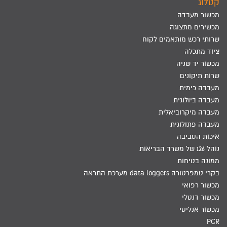
קטלוג
מכשור מעבדה
מכשירים מתצוגה
שרותי רכש מותאמים לקוח
ציוד מתכלה
מכשור יד שניה
שרות תיקונים
מעבדה כימית
מעבדה ביולוגית
מעבדה מיקרוביאלית
מעבדה פתולוגית
איכות הסביבה
נוהל 126 של משרד הבריאות
ממונה בטיחות
בקרי טמפרטורה data loggers מערכת התראה
מכשור רפואי
מכשור דנטלי
מכשור אנליטי
PCR