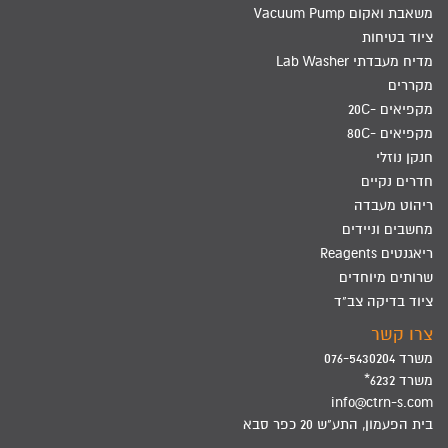
משאבת ואקום Vacuum Pump
ציוד בטיחות
מדיח מעבדתי Lab Washer
מקררים
מקפיאים -20C
מקפיאים -80C
חנקן נוזלי
חדרים נקיים
ריהוט מעבדה
מחשבים וניידים
ריאגנטים Reagents
שרותים מיוחדים
ציוד בדיקה צב"ד
צרו קשר
משרד 076-5430204
משרד 6232*
info@ctrn-s.com
בית הפעמון, התע"ש 20 כפר סבא