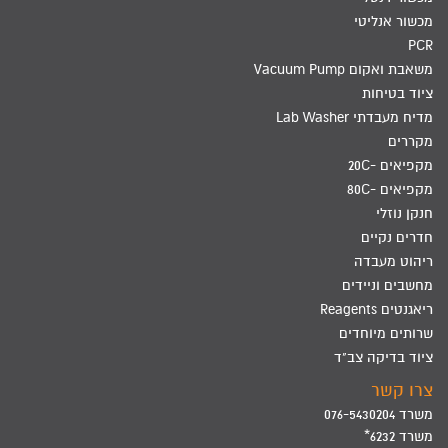
מכשור אנליטי
PCR
משאבת ואקום Vacuum Pump
ציוד בטיחות
מדיח מעבדתי Lab Washer
מקררים
מקפיאים -20C
מקפיאים -80C
חנקן נוזלי
חדרים נקיים
ריהוט מעבדה
מחשבים וניידים
ריאגנטים Reagents
שרותים מיוחדים
ציוד בדיקה צב"ד
צרו קשר
משרד 076-5430204
משרד 6232*