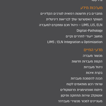
מערכות מידע
מחברים בין חדשנות רפואית לצרכים הקליניים
השותף האסטרטגי שלך לבריאות דיגיטלית
LIMS, LIS, ELN – ניהול חכם ומתקדם למעבדה
Digital-Pathology
מחשב ייעודי לחדרים נקיים
LIMS / ELN Integration & Optimization
מדעי החיים
מכשור מעבדה
הקמת מעבדות חדשות
ניהול מעבדות
בקרת איכות
הכנה להסמכת מעבדות
שרותי רכש מותאמים לקוח
פיתוח ואופטימצית פרוטוקולים
אוטוקלב שירות תחזוקה ותיקון
מעוניינים למכור מכשירי מעבדה?