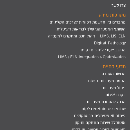
צרו קשר
מערכות מידע
מחברים בין חדשנות רפואית לצרכים הקליניים
השותף האסטרטגי שלך לבריאות דיגיטלית
LIMS, LIS, ELN – ניהול חכם ומתקדם למעבדה
Digital-Pathology
מחשב ייעודי לחדרים נקיים
LIMS / ELN Integration & Optimization
מדעי החיים
מכשור מעבדה
הקמת מעבדות חדשות
ניהול מעבדות
בקרת איכות
הכנה להסמכת מעבדות
שרותי רכש מותאמים לקוח
פיתוח ואופטימצית פרוטוקולים
אוטוקלב שירות תחזוקה ותיקון
מעוניינים למכור מכשירי מעבדה?