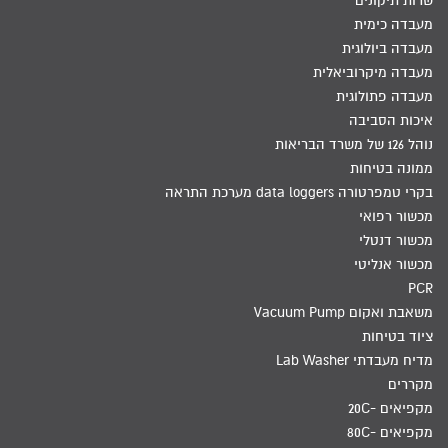
שרות תיקונים
מעבדה כימית
מעבדה ביולוגית
מעבדה מיקרוביאלית
מעבדה פתולוגית
איכות הסביבה
נוהל 126 של משרד הבריאות
ממונה בטיחות
בקרי טמפרטורה data loggers מערכת התראה
מכשור רפואי
מכשור דנטלי
מכשור אנליטי
PCR
משאבת ואקום Vacuum Pump
ציוד בטיחות
מדיח מעבדתי Lab Washer
מקררים
מקפיאים -20C
מקפיאים -80C