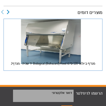
מוצרים דומים
מנדף ביולוגי 120 ס"מ Biological (Biohazard) Hood יד שניה - מנדף2
הרשמו לניוזלטר
דואר אלקטרוני