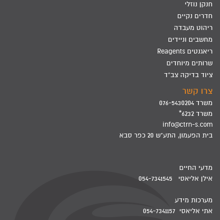
חנקן נוזלי
חדרים נקיים
ריהוט מעבדה
מחשבים וניידים
ריאגנטים Reagents
שרותים מיוחדים
ציוד בדיקה צב"ד
צרו קשר
משרד 076-5430204
משרד 6232*
info@ctrn-s.com
בית הפעמון, התע"ש 20 כפר סבא
מדעי החיים
אילן אליאסי 054-7341545
מערכות מידע
אתי אליאסי 054-7341157