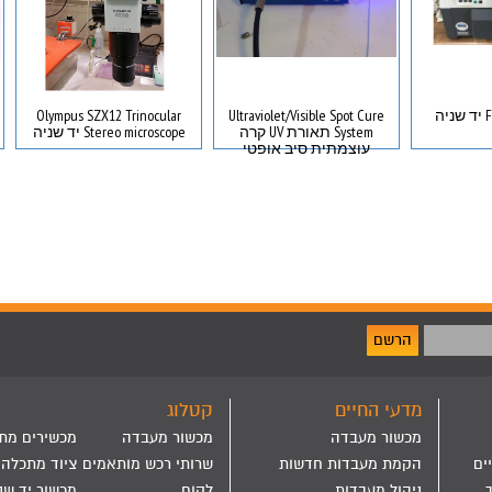
ה
Ultraviolet/Visible Spot Cure
Olympus SZX12 Trinocular
System תאורת UV קרה
Stereo microscope יד שניה
עוצמתית סיב אופטי
הרשם
מדעי החיים
קטלוג
מכשור מעבדה
מכשור מעבדה
מכשירים מת
ים
הקמת מעבדות חדשות
שרותי רכש מותאמים
ציוד מתכלה
ניהול מעבדות
לקוח
מכשור יד שנ