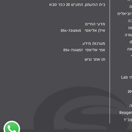
בית הפעמון, התע"ש 20 כפר סבא
ת
וביאלית
בה
מדעי החיים
ת
אילן אליאסי 054-7341545
ורה
d
מערכות מידע
אה
אתי אליאסי 054-7341157
תו אתר נגיש
מדיח מעבדתי Lab
ה
צב"ד