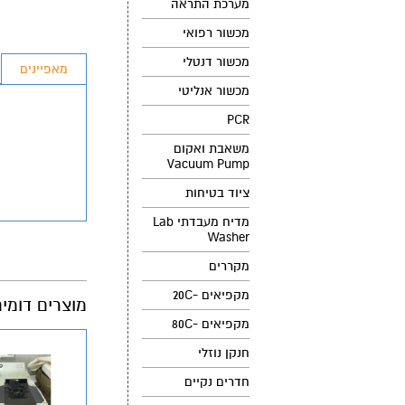
מערכת התראה
מכשור רפואי
מכשור דנטלי
מאפיינים
מכשור אנליטי
PCR
משאבת ואקום
Vacuum Pump
ציוד בטיחות
מדיח מעבדתי Lab
Washer
מקררים
מקפיאים -20C
מוצרים דומי
מקפיאים -80C
חנקן נוזלי
חדרים נקיים