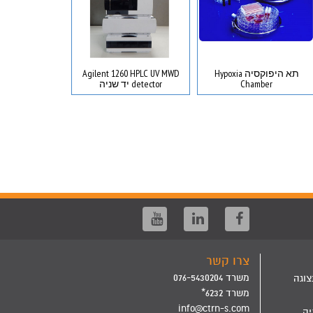
תא היפוקסיה Hypoxia
Agilent 1260 HPLC UV MWD
peeler
Chamber
detector יד שניה
שני
צרו קשר
משרד 076-5430204
צוגה
משרד 6232*
info@ctrn-s.com
יה