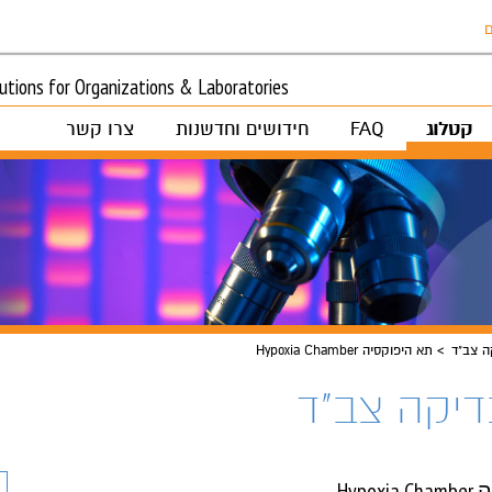
ם
tions for Organizations & Laboratories
קטלוג
FAQ
חידושים וחדשנות
צרו קשר
ה צב"ד
תא היפוקסיה Hypoxia Chamber
דיקה צב"ד
Hypo