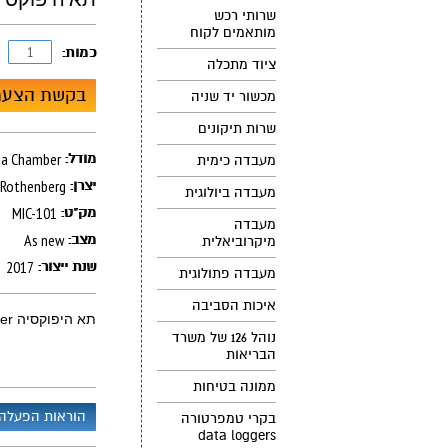
שרותי רכש
מותאמים לקוח
כמות:
ציוד מתכלה
בקשת הצעת
מכשור יד שניה
שרות תיקונים
תא היפוקסיה amber
מודל:
מעבדה כימית
Rothenberg
יצרן:
מעבדה ביולוגית
MIC-101
מק"ט:
מעבדה
As new
מצב:
מיקרוביאלית
2017
שנת ייצור:
מעבדה פתולוגית
איכות הסביבה
תא היפוקסיה Hypoxia Chamber
נוהל 126 של משרד
הבריאות
ממונה בטיחות
הוראות הפעלה
בקרי טמפרטורה
data loggers