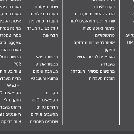
בקרת איכות
שרות תיקונים
מעבדה כימי
הול
הכנה להסמכת מעבדות
מעבדה ביולוגית
מעבדה מיקר
שרותי רכש מותאמים לקוח
מעבדה פתולוגית
איכות הסבי
פיתוח ואופטימצית
נוהל 126 של משרד
ממונה בטיחו
קיים
פרוטוקולים
הבריאות
בקרי טמפרט
LIM
אוטוקלב שירות תחזוקה
ata loggers
ותיקון
מערכת התר
מעוניינים למכור מכשירי
מכשור רפואי
מכשור דנטלי
מעבדה?
מכשור אנליטי
PCR
מחפשים מכשירי מעבדה?
משאבת ואקום
ציוד בטיחות
הובלת מעבדות
Vacuum Pump
Washer
מקררים
מקפיאים -20C
מקפיאים -80C
חנקן נוזלי
חדרים נקיים
ריהוט מעבד
מחשבים וניידים
ריאגנטים Reagents
שרותים מיוחדים
ציוד בדיקה 