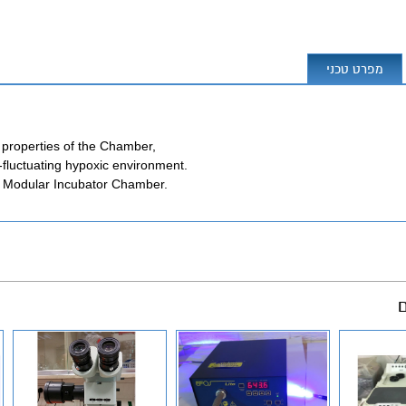
מפרט טכני
e properties of the Chamber,
-fluctuating hypoxic environment.
e Modular Incubator Chamber.
ם