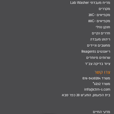
מדיח מעבדתי Lab Washer
מקררים
מקפיאים -20C
מקפיאים -80C
חנקן נוזלי
חדרים נקיים
ריהוט מעבדה
מחשבים וניידים
ריאגנטים Reagents
שרותים מיוחדים
ציוד בדיקה צב"ד
צרו קשר
משרד 076-5430204
משרד 6232*
info@ctrn-s.com
בית הפעמון, התע"ש 20 כפר סבא
מדעי החיים