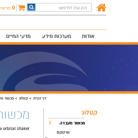
0
פריטי
אודות
מערכות מידע
מדעי החיים
דף הבית
קטלוג
מכשור מע
מכשור מעבדה | er
קטלוג
מכשור מעבדה
orbital shaker שייקר אורביטלי
וורטקס