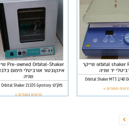
orbital shaker Pre-owned שייקר
d Orbital-Shaker
ביטלי יד שניה
אינקובטור אורביטלי חימום בלבד
שניה
מק"ט: Lab Orbital Shaker 211DS Gyrotory
רטים נוספים >
פרטים נוספים >