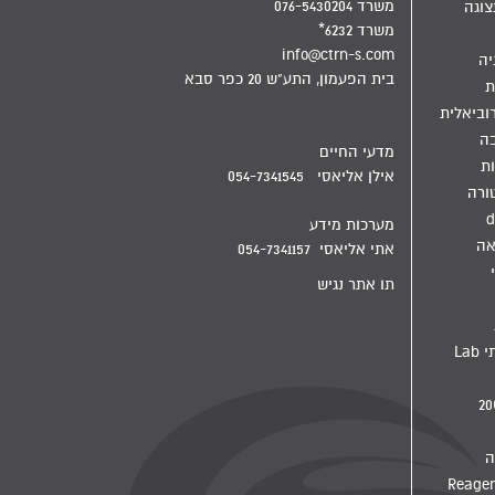
משרד 076-5430204
צוגה
משרד 6232*
info@ctrn-s.com
יה
בית הפעמון, התע"ש 20 כפר סבא
ת
וביאלית
בה
מדעי החיים
ת
אילן אליאסי 054-7341545
ורה
d
מערכות מידע
אה
אתי אליאסי 054-7341157
תו אתר נגיש
מדיח מעבדתי Lab
ה