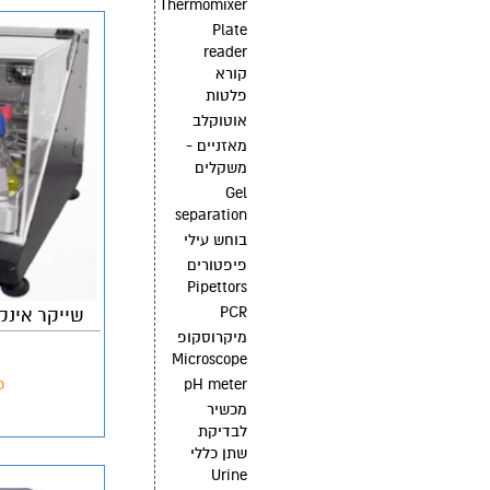
Thermomixer
Plate
reader
קורא
פלטות
אוטוקלב
מאזניים -
משקלים
Gel
separation
בוחש עילי
פיפטורים
Pipettors
PCR
שייקר אינק
מיקרוסקופ
Microscope
pH meter
פ
מכשיר
לבדיקת
שתן כללי
Urine