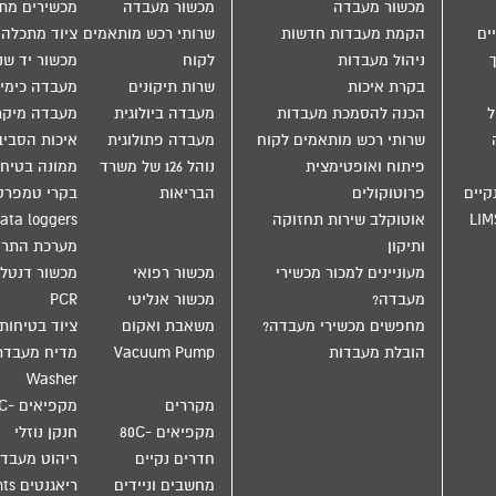
מכשור מעבדה
מכשור מעבדה
מכשירים מת
ים
הקמת מעבדות חדשות
שרותי רכש מותאמים
ציוד מתכלה
ניהול מעבדות
לקוח
מכשור יד שנ
בקרת איכות
שרות תיקונים
מעבדה כימי
הול
הכנה להסמכת מעבדות
מעבדה ביולוגית
מעבדה מיקר
שרותי רכש מותאמים לקוח
מעבדה פתולוגית
איכות הסבי
פיתוח ואופטימצית
נוהל 126 של משרד
ממונה בטיחו
קיים
פרוטוקולים
הבריאות
בקרי טמפרט
LIM
אוטוקלב שירות תחזוקה
ata loggers
ותיקון
מערכת התר
מעוניינים למכור מכשירי
מכשור רפואי
מכשור דנטלי
מעבדה?
מכשור אנליטי
PCR
מחפשים מכשירי מעבדה?
משאבת ואקום
ציוד בטיחות
הובלת מעבדות
Vacuum Pump
Washer
מקררים
מקפיאים -20C
מקפיאים -80C
חנקן נוזלי
חדרים נקיים
ריהוט מעבד
מחשבים וניידים
ריאגנטים Reagents