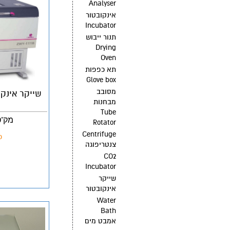
Analyser
אינקובטור
Incubator
תנור ייבוש
Drying
Oven
תא כפפות
Glove box
מסובב
מבחנות
Tube
מק"ט: ZWY-111B
Rotator
Centrifuge
פ
צנטריפוגה
CO2
Incubator
שייקר
אינקובטור
Water
Bath
אמבט מים