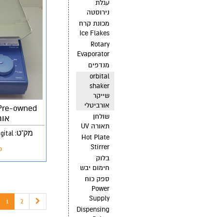
עגלת
נירוסטה
מכונת קרח
Ice Flakes
Rotary
Evaporator
מנדפים
orbital
shaker
שייקר
אורביטלי
שולחן
אור
תאורה UV
מק"ט: Orbital Shaker MT3 2/4D Digital
Hot Plate
Stirrer
פ
בלוק
חימום יבש
ספק כוח
Power
Supply
1
2
Dispensing