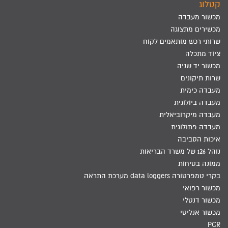
קטלוג
מכשור מעבדה
מכשירים מתצוגה
שרותי רכש מותאמים לקוח
ציוד מתכלה
מכשור יד שניה
שרות תיקונים
מעבדה כימית
מעבדה ביולוגית
מעבדה מיקרוביאלית
מעבדה פתולוגית
איכות הסביבה
נוהל 126 של משרד הבריאות
ממונה בטיחות
בקרי טמפרטורה data loggers מערכת התראה
מכשור רפואי
מכשור דנטלי
מכשור אנליטי
PCR