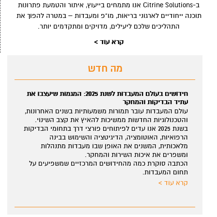
ב-Citrine Solutions אנו מתמחים בייעוץ, איתור והטמעת פתרונות
תוכנה ייחודיים לארגוני בריאות, מו"פ ומעבדות – במטרה להפוך את
התהליכים שלכם ליעילים, מדויקים ומתקדמים יותר.
קרא עוד >
מה חדש
מים למים ואבק בתקן
חידושים בעולם המעבדות לשנת 2025: המגמות שיעצבו
עתיד הבדיקות והמחקר
מרבית בסביבה
עולם המעבדות עובר תמורות משמעותיות בשנים האחרונות
והטכנולוגיות החדשות ממשיכות להאיץ את קצב השינוי.
ת וחומרי ניקוי, ועם
בשנת 2025 אנו עדים לפיתוחים פורצי דרך בתחומי הבדיק
הרפואיות, האוטומציה, הדיגיטציה והשימוש בבינה
מלאכותית, המשנים את האופן שבו מעבדות מתנהלות
Wi-F עוצמתית וגדלים שונים
ומשפרים את איכות השירות והמחקר.
הכתבה סוקרת כמה מהחידושים המרכזיים שמשפיעים על
תחום המעבדות.
קרא עוד >