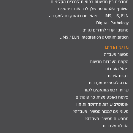
מחברים בין חדשנות רפואית לצרכים הקליניים
השותף האסטרטגי שלך לבריאות דיגיטלית
LIMS, LIS, ELN – ניהול חכם ומתקדם למעבדה
Digital-Pathology
מחשב ייעודי לחדרים נקיים
LIMS / ELN Integration & Optimization
מדעי החיים
מכשור מעבדה
הקמת מעבדות חדשות
ניהול מעבדות
בקרת איכות
הכנה להסמכת מעבדות
שרותי רכש מותאמים לקוח
פיתוח ואופטימצית פרוטוקולים
אוטוקלב שירות תחזוקה ותיקון
מעוניינים למכור מכשירי מעבדה?
מחפשים מכשירי מעבדה?
הובלת מעבדות