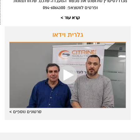
מכרו לסיטרין סולושנס את מכשור המעבדה שלכם. שלחו תמונות
ופרטים לווטצאפ: 054-6064300
קרא עוד >
גלרית וידאו
סרטונים נוספים >