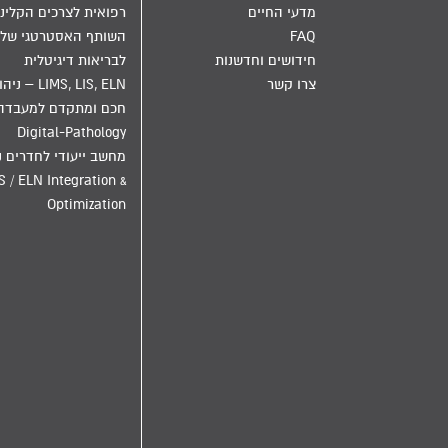
מדעי החיים
רפואית לצרכים הקליני
FAQ
השותף האסטרטגי שלך
חידושים וחדשנות
לבריאות דיגיטלית
צרו קשר
LIMS, LIS, ELN – ני
חכם ומתקדם למעבדה
Digital-Pathology
מחשב ייעודי לחדרים נ
S / ELN Integration &
Optimization