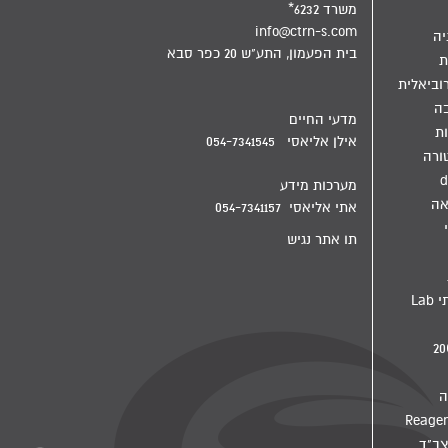
משרד 6232*
info@ctrn-s.com
יה
בית הפעמון, התע"ש 20 כפר סבא
ת
וביאלית
בה
מדעי החיים
ת
אילן אליאסי 054-7341545
ורה
d
מערכות מידע
אה
אתי אליאסי 054-7341157
תו אתר נגיש
מדיח מעבדתי Lab
ה
צב"ד