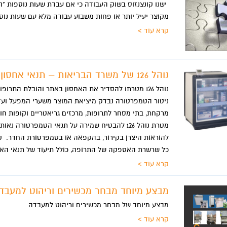
ישנו קונצנזוס בשוק העבודה כי אם עבדת שעות נוספות "
מקוצר יעיל יותר או פחות משבוע עבודה מלא עם שעות נוס
קרא עוד >
נוהל 126 של משרד הבריאות – תנאי אחסון והובלה של תכשירים
נוהל 126 מטרתו להסדיר את האחסון באתר והובלת התרופות לאורך כל שרשרת האספקה עד ללקוח.
ניטור הטמפרטורה נבדק מיציאת המוצר משערי המפעל ועד 
מרקחת, בתי מסחר לתרופות, מרכזים גריאטריים וקופות חו
מטרת נוהל 126 להבטיח שמירה על תנאי הטמפרטורה
להוראות היצרן בקירור, בהקפאה או בטמפרטורת החדר. קי
כל שרשרת האספקה של התרופה, כולל תיעוד של תנאי האח
קרא עוד >
מבצע מיוחד מבחר מכשירים וריהוט למעבד
מבצע מיוחד של מבחר מכשירים וריהוט למעבדה
קרא עוד >