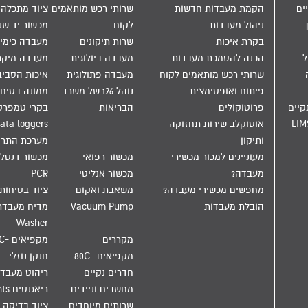
ים
הקמת מעבדות חדשות
שרותי רכש מותאמים
ציוד מתכלה
ניהול מעבדות
לקוח
מכשור יד שנ
בקרת איכות
שרות תיקונים
מעבדה כימי
הול
הכנה להסמכת מעבדות
מעבדה ביולוגית
מעבדה מיקר
שרותי רכש מותאמים לקוח
מעבדה פתולוגית
איכות הסבי
פיתוח ואופטימצית
נוהל 126 של משרד
ממונה בטיחו
קיים
פרוטוקולים
הבריאות
בקרי טמפרט
LIM
אוטוקלב שירות תחזוקה
ata loggers
ותיקון
מערכת התר
מעוניינים למכור מכשירי
מכשור רפואי
מכשור דנטלי
מעבדה?
מכשור אנליטי
PCR
מחפשים מכשירי מעבדה?
משאבת ואקום
ציוד בטיחות
הובלת מעבדות
Vacuum Pump
Washer
מקררים
מקפיאים -20C
מקפיאים -80C
חנקן נוזלי
חדרים נקיים
ריהוט מעבד
מחשבים וניידים
ריאגנטים Reagents
שרותים מיוחדים
ציוד בדיקה 