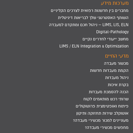
מערכות מידע
מחברים בין חדשנות רפואית לצרכים הקליניים
השותף האסטרטגי שלך לבריאות דיגיטלית
LIMS, LIS, ELN – ניהול חכם ומתקדם למעבדה
Digital-Pathology
מחשב ייעודי לחדרים נקיים
LIMS / ELN Integration & Optimization
מדעי החיים
מכשור מעבדה
הקמת מעבדות חדשות
ניהול מעבדות
בקרת איכות
הכנה להסמכת מעבדות
שרותי רכש מותאמים לקוח
פיתוח ואופטימצית פרוטוקולים
אוטוקלב שירות תחזוקה ותיקון
מעוניינים למכור מכשירי מעבדה?
מחפשים מכשירי מעבדה?