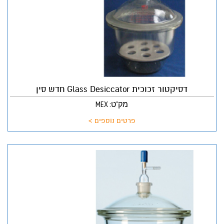
דסיקטור זכוכית Glass Desiccator חדש סין
מק"ט: MEX
פרטים נוספים >