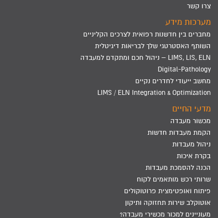
צרו קשר
מערכות מידע
מחברים בין חדשנות רפואית לצרכים הקליניים
השותף האסטרטגי שלך לבריאות דיגיטלית
LIMS, LIS, ELN – ניהול חכם ומתקדם למעבדה
Digital-Pathology
מחשב ייעודי לחדרים נקיים
LIMS / ELN Integration & Optimization
מדעי החיים
מכשור מעבדה
הקמת מעבדות חדשות
ניהול מעבדות
בקרת איכות
הכנה להסמכת מעבדות
שרותי רכש מותאמים לקוח
פיתוח ואופטימצית פרוטוקולים
אוטוקלב שירות תחזוקה ותיקון
מעוניינים למכור מכשירי מעבדה?