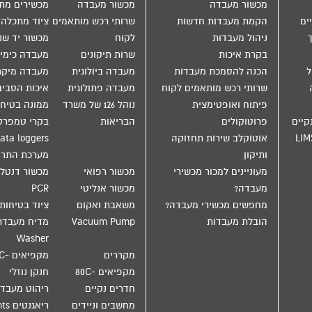
מכשור מעבדה
מכשור מעבדה
מכשירים מת
ים
הקמת מעבדות חדשות
שרותי רכש מותאמים
ציוד מתכלה
ניהול מעבדות
לקוח
מכשור יד שנ
בקרת איכות
שרות תיקונים
מעבדה כימי
הול
הכנה להסמכת מעבדות
מעבדה ביולוגית
מעבדה מיקר
שרותי רכש מותאמים לקוח
מעבדה פתולוגית
איכות הסבי
פיתוח ואופטימצית
נוהל 126 של משרד
ממונה בטיחו
קיים
פרוטוקולים
הבריאות
בקרי טמפרט
LIM
אוטוקלב שירות תחזוקה
ata loggers
ותיקון
מערכת התר
מעוניינים למכור מכשירי
מכשור רפואי
מכשור דנטלי
מעבדה?
מכשור אנליטי
PCR
מחפשים מכשירי מעבדה?
משאבת ואקום
ציוד בטיחות
הובלת מעבדות
Vacuum Pump
Washer
מקררים
מקפיאים -20C
מקפיאים -80C
חנקן נוזלי
חדרים נקיים
ריהוט מעבד
מחשבים וניידים
ריאגנטים Reagents