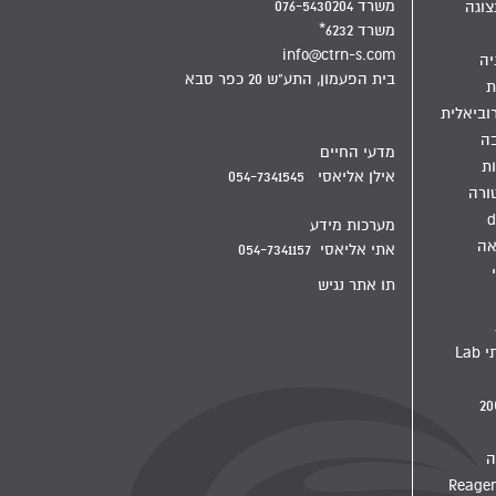
משרד 076-5430204
צוגה
משרד 6232*
info@ctrn-s.com
יה
בית הפעמון, התע"ש 20 כפר סבא
ת
וביאלית
בה
מדעי החיים
ת
אילן אליאסי 054-7341545
ורה
d
מערכות מידע
אה
אתי אליאסי 054-7341157
תו אתר נגיש
מדיח מעבדתי Lab
ה