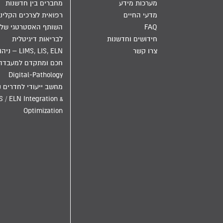
מערכות מידע
מחברים בין חדשנות
מדעי החיים
רפואית לצרכים הקליני
FAQ
השותף האסטרטגי שלך
חידושים וחדשנות
לבריאות דיגיטלית
צרו קשר
LIMS, LIS, ELN – ני
חכם ומתקדם למעבדה
Digital-Pathology
מחשב ייעודי לחדרים נ
S / ELN Integration &
Optimization