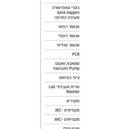
בקרי טמפרטורה
data loggers
מערכת התראה
מכשור רפואי
מכשור דנטלי
מכשור אנליטי
PCR
משאבת ואקום
Vacuum Pump
ציוד בטיחות
מדיח מעבדתי Lab
Washer
מקררים
מקפיאים -20C
מקפיאים -80C
חנקן נוזלי