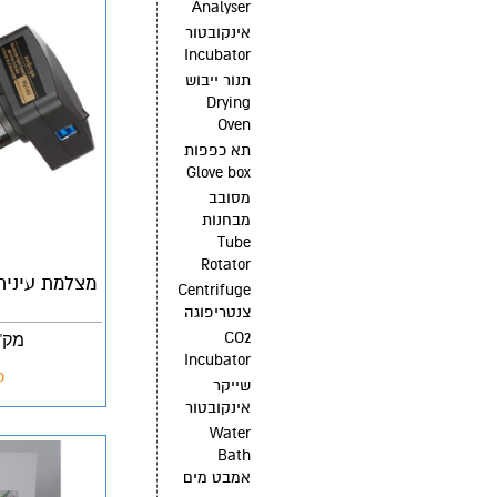
Analyser
אינקובטור
Incubator
תנור ייבוש
Drying
Oven
תא כפפות
Glove box
מסובב
מבחנות
Tube
Rotator
מצלמת עינית
Centrifuge
צנטריפוגה
CO2
מק"ט: 1MPa
Incubator
פ
שייקר
אינקובטור
Water
Bath
אמבט מים