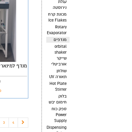
עגלת
נירוסטה
מכונת קרח
Ice Flakes
Rotary
Evaporator
מנדפים
orbital
shaker
שייקר
אורביטלי
מנדף למינארי
שולחן
תאורה UV
מ
Hot Plate
Stirrer
פ
בלוק
חימום יבש
ספק כוח
Power
Supply
3
4
Dispensing