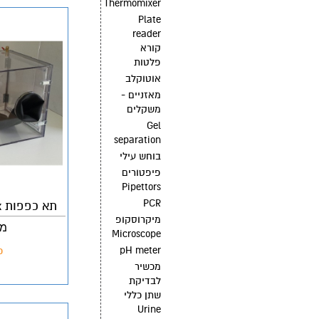
Thermomixer
Plate
reader
קורא
פלטות
אוטוקלב
מאזניים -
משקלים
Gel
separation
בוחש עילי
פיפטורים
Pipettors
PCR
תא כפפות Glove box עם תא כניסה
מיקרוסקופ
מק"ט:
Microscope
pH meter
פ
מכשיר
לבדיקת
שתן כללי
Urine