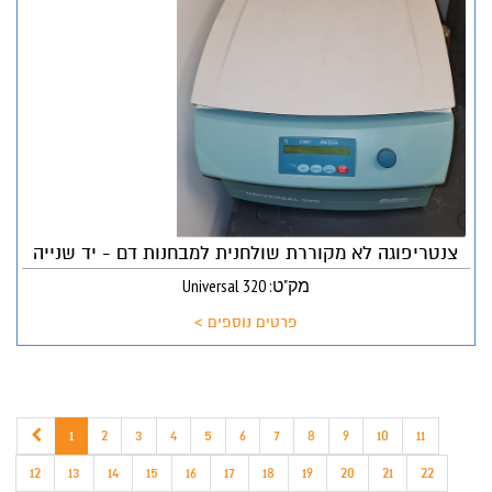
צנטריפוגה לא מקוררת שולחנית למבחנות דם - יד שנייה
מק"ט: Universal 320
פרטים נוספים >
1
2
3
4
5
6
7
8
9
10
11
12
13
14
15
16
17
18
19
20
21
22