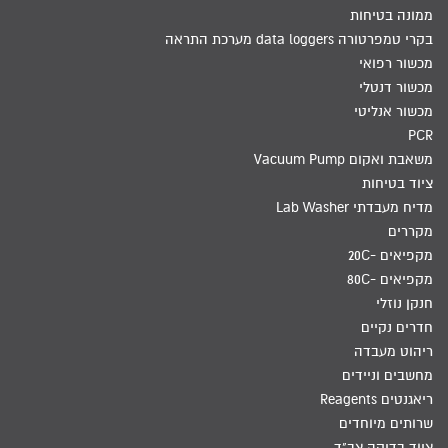
ממונה בטיחות
בקרי טמפרטורה data loggers מערכת התראה
מכשור רפואי
מכשור דנטלי
מכשור אנליטי
PCR
משאבת ואקום Vacuum Pump
ציוד בטיחות
מדיח מעבדתי Lab Washer
מקררים
מקפיאים -20C
מקפיאים -80C
חנקן נוזלי
חדרים נקיים
ריהוט מעבדה
מחשבים וניידים
ריאגנטים Reagents
שרותים מיוחדים
ציוד בדיקה צב"ד