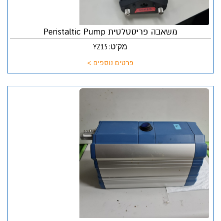
משאבה פריסטלטית Peristaltic Pump
מק"ט: YZ15
פרטים נוספים >