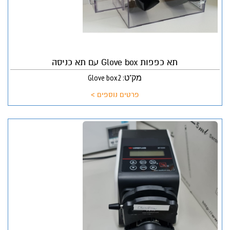
תא כפפות Glove box עם תא כניסה
מק"ט: Glove box2
פרטים נוספים >