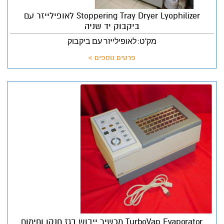
Stoppering Tray Dryer Lyophilizer לאופילייזר עם
ביקבוק יד שניה
מק"ט: לאופילייזר עם ביקבוק
פרטים נוספים >
TurboVap Evaporator מכשיר ייבוש בגז חנקן וחימום