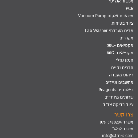
מכשור אנליטי
PCR
משאבת ואקום Vacuum Pump
ציוד בטיחות
מדיח מעבדתי Lab Washer
מקררים
מקפיאים -20C
מקפיאים -80C
חנקן נוזלי
חדרים נקיים
ריהוט מעבדה
מחשבים וניידים
ריאגנטים Reagents
שרותים מיוחדים
ציוד בדיקה צב"ד
צרו קשר
משרד 076-5430204
משרד 6232*
info@ctrn-s.com