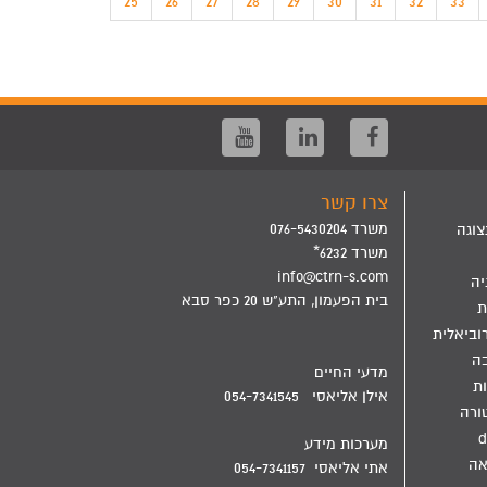
25
26
27
28
29
30
31
32
33
צרו קשר
משרד 076-5430204
צוגה
משרד 6232*
info@ctrn-s.com
יה
בית הפעמון, התע"ש 20 כפר סבא
ת
וביאלית
בה
מדעי החיים
ת
אילן אליאסי 054-7341545
ורה
d
מערכות מידע
אה
אתי אליאסי 054-7341157