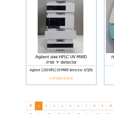
ת
Agilent 1260 HPLC UV MWD
detector יד שניה
מק"ט: Agilent 1260 HPLC UV MWD detector
פרטים נוספים >
1
2
3
4
5
6
7
8
9
10