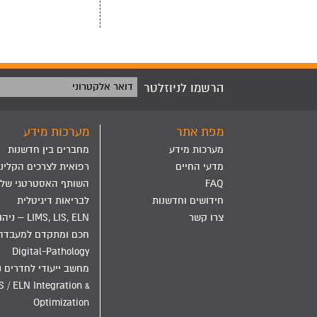
הרשמו לניוזלטר
דואר אלקטרוני
מפת אתר
מערכות מידע
מערכות מידע
מחברים בין חדשנות
מדעי החיים
רפואית לצרכים הקליני
FAQ
השותף האסטרטגי שלך
חידושים וחדשנות
לבריאות דיגיטלית
צרו קשר
LIMS, LIS, ELN – ני
חכם ומתקדם למעבדה
Digital-Pathology
מחשב ייעודי לחדרים נ
S / ELN Integration &
Optimization