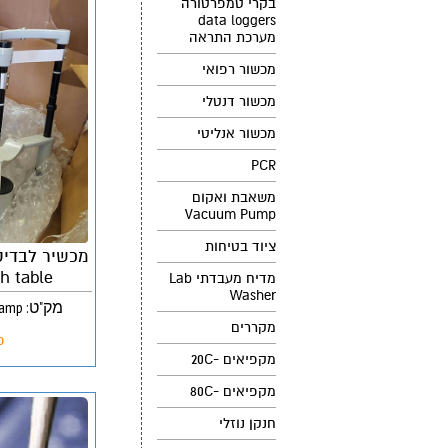
בקרי טמפרטורה
data loggers
מערכת התראה
מכשור רפואי
מכשור דנטלי
מכשור אנליטי
PCR
משאבת ואקום
Vacuum Pump
ציוד בטיחות
h table
מדיח מעבדתי Lab
Washer
מק"ט: Coherent 7970 YAG SLIT Lamp
מקררים
פ
מקפיאים -20C
מקפיאים -80C
חנקן נוזלי