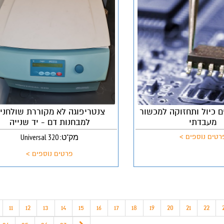
ם כיול ותחזוקה למכשור
צנטריפוגה לא מקוררת שולחני
מעבדתי
למבחנות דם - יד שנייה
מק"ט: Universal 320
רטים נוספים >
פרטים נוספים >
11
12
13
14
15
16
17
18
19
20
21
22