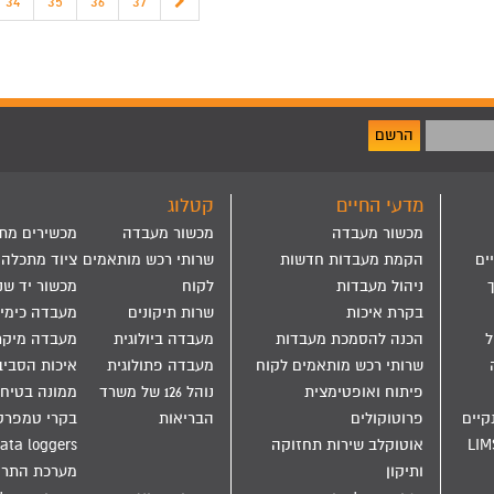
34
35
36
37
הרשם
מדעי החיים
קטלוג
מכשור מעבדה
מכשור מעבדה
מכשירים מת
ים
הקמת מעבדות חדשות
שרותי רכש מותאמים
ציוד מתכלה
ניהול מעבדות
לקוח
מכשור יד שנ
בקרת איכות
שרות תיקונים
מעבדה כימי
הול
הכנה להסמכת מעבדות
מעבדה ביולוגית
מעבדה מיקר
שרותי רכש מותאמים לקוח
מעבדה פתולוגית
איכות הסבי
פיתוח ואופטימצית
נוהל 126 של משרד
ממונה בטיחו
קיים
פרוטוקולים
הבריאות
בקרי טמפרט
LIM
אוטוקלב שירות תחזוקה
ata loggers
ותיקון
מערכת התר