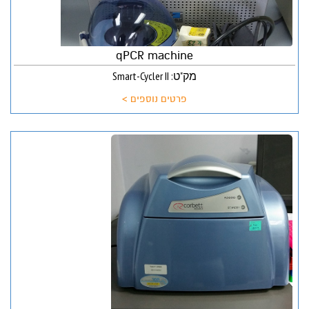
qPCR machine
מק"ט: Smart-Cycler II
פרטים נוספים >