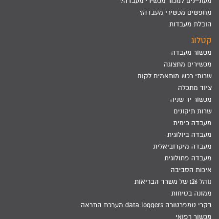
מעוניינים למכור מכשירי מעבדה?
מחפשים מכשירי מעבדה?
הובלת מעבדות
קטלוג
מכשור מעבדה
מכשירים מתצוגה
שרותי רכש מותאמים לקוח
ציוד מתכלה
מכשור יד שניה
שרות תיקונים
מעבדה כימית
מעבדה ביולוגית
מעבדה מיקרוביאלית
מעבדה פתולוגית
איכות הסביבה
נוהל 126 של משרד הבריאות
ממונה בטיחות
בקרי טמפרטורה data loggers מערכת התראה
מכשור רפואי