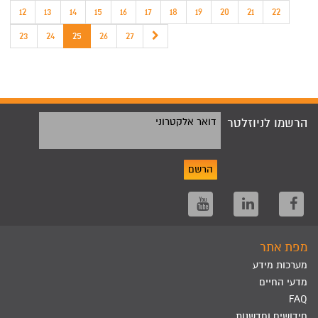
12
13
14
15
16
17
18
19
20
21
22
23
24
25
26
27
הרשמו לניוזלטר
דואר אלקטרוני
הרשם
מפת אתר
מערכות מידע
מדעי החיים
FAQ
חידושים וחדשנות