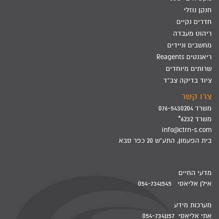
חנקן נוזלי
חדרים נקיים
ריהוט מעבדה
מחשבים וניידים
ריאגנטים Reagents
שרותים מיוחדים
ציוד בדיקה צב"ד
צרו קשר
משרד 076-5430204
משרד 6232*
info@ctrn-s.com
בית הפעמון, התע"ש 20 כפר סבא
מדעי החיים
אילן אליאסי 054-7341545
מערכות מידע
אתי אליאסי 054-7341157