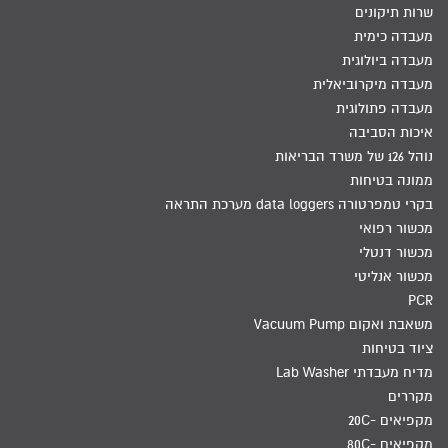
שרות תיקונים
מעבדה כימית
מעבדה ביולוגית
מעבדה מיקרוביאלית
מעבדה פתולוגית
איכות הסביבה
נוהל 126 של משרד הבריאות
ממונה בטיחות
בקרי טמפרטורה data loggers מערכת התראה
מכשור רפואי
מכשור דנטלי
מכשור אנליטי
PCR
משאבת ואקום Vacuum Pump
ציוד בטיחות
מדיח מעבדתי Lab Washer
מקררים
מקפיאים -20C
מקפיאים -80C