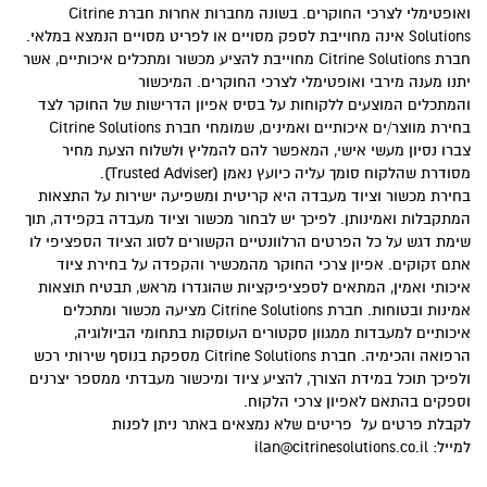
ואופטימלי לצרכי החוקרים. בשונה מחברות אחרות חברת Citrine
Solutions אינה מחוייבת לספק מסויים או לפריט מסויים הנמצא במלאי.
חברת Citrine Solutions מחוייבת להציע מכשור ומתכלים איכותיים, אשר
יתנו מענה מירבי ואופטימלי לצרכי החוקרים. המיכשור
והמתכלים המוצעים ללקוחות על בסיס אפיון הדרישות של החוקר לצד
בחירת מווצר/ים איכותיים ואמינים, שמומחי חברת Citrine Solutions
צברו נסיון מעשי אישי, המאפשר להם להמליץ ולשלוח הצעת מחיר
מסודרת שהלקוח סומך עליה כיועץ נאמן (Trusted Adviser).
בחירת מכשור וציוד מעבדה היא קריטית ומשפיעה ישירות על התצאות
המתקבלות ואמינותן. לפיכך יש לבחור מכשור וציוד מעבדה בקפידה, תוך
שימת דגש על כל הפרטים הרלוונטיים הקשורים לסוג הציוד הספציפי לו
אתם זקוקים. אפיון צרכי החוקר מהמכשיר והקפדה על בחירת ציוד
איכותי ואמין, המתאים לספציפיקציות שהוגדרו מראש, תבטיח תוצאות
אמינות ובטוחות. חברת Citrine Solutions מציעה מכשור ומתכלים
איכותיים למעבדות ממגוון סקטורים העוסקות בתחומי הביולוגיה,
הרפואה והכימיה. חברת Citrine Solutions מספקת בנוסף שירותי רכש
ולפיכך תוכל במידת הצורך, להציע ציוד ומיכשור מעבדתי ממספר יצרנים
וספקים בהתאם לאפיון צרכי הלקוח.
לקבלת פרטים על פריטים שלא נמצאים באתר ניתן לפנות
למייל:
ilan@citrinesolutions.co.il