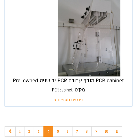
PCR cabinet מנדף עבודה PCR יד שניה Pre-owned
מק"ט: PCR cabinet
פרטים נוספים >
1
2
3
4
5
6
7
8
9
10
11