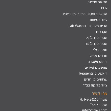
מכשור אנליטי
PCR
משאבת ואקום Vacuum Pump
ציוד בטיחות
מדיח מעבדתי Lab Washer
מקררים
מקפיאים -20C
מקפיאים -80C
חנקן נוזלי
חדרים נקיים
ריהוט מעבדה
מחשבים וניידים
ריאגנטים Reagents
שרותים מיוחדים
ציוד בדיקה צב"ד
צרו קשר
משרד 076-5430204
משרד 6232*
info@ctrn-s.com