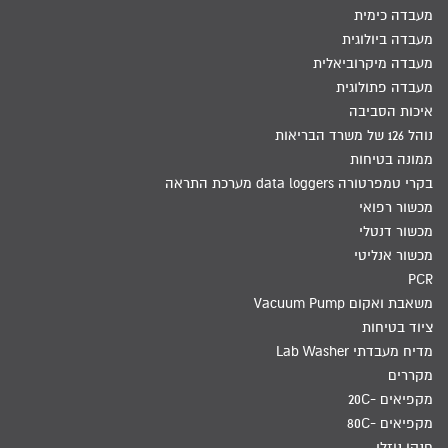
מעבדה כימית
מעבדה ביולוגית
מעבדה מיקרוביאלית
מעבדה פתולוגית
איכות הסביבה
נוהל 126 של משרד הבריאות
ממונה בטיחות
בקרי טמפרטורה data loggers מערכת התראה
מכשור רפואי
מכשור דנטלי
מכשור אנליטי
PCR
משאבת ואקום Vacuum Pump
ציוד בטיחות
מדיח מעבדתי Lab Washer
מקררים
מקפיאים -20C
מקפיאים -80C
חנקן נוזלי