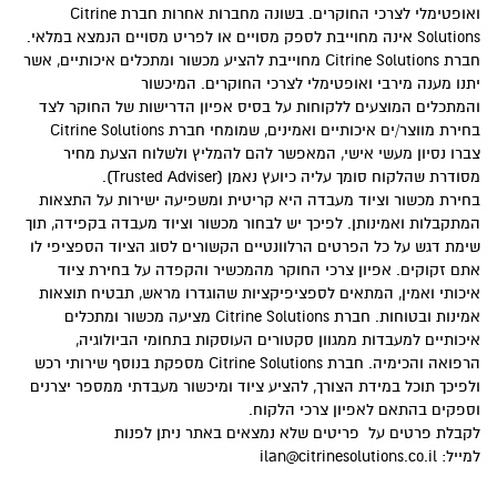
ואופטימלי לצרכי החוקרים. בשונה מחברות אחרות חברת Citrine
Solutions אינה מחוייבת לספק מסויים או לפריט מסויים הנמצא במלאי.
חברת Citrine Solutions מחוייבת להציע מכשור ומתכלים איכותיים, אשר
יתנו מענה מירבי ואופטימלי לצרכי החוקרים. המיכשור
והמתכלים המוצעים ללקוחות על בסיס אפיון הדרישות של החוקר לצד
בחירת מווצר/ים איכותיים ואמינים, שמומחי חברת Citrine Solutions
צברו נסיון מעשי אישי, המאפשר להם להמליץ ולשלוח הצעת מחיר
מסודרת שהלקוח סומך עליה כיועץ נאמן (Trusted Adviser).
בחירת מכשור וציוד מעבדה היא קריטית ומשפיעה ישירות על התצאות
המתקבלות ואמינותן. לפיכך יש לבחור מכשור וציוד מעבדה בקפידה, תוך
שימת דגש על כל הפרטים הרלוונטיים הקשורים לסוג הציוד הספציפי לו
אתם זקוקים. אפיון צרכי החוקר מהמכשיר והקפדה על בחירת ציוד
איכותי ואמין, המתאים לספציפיקציות שהוגדרו מראש, תבטיח תוצאות
אמינות ובטוחות. חברת Citrine Solutions מציעה מכשור ומתכלים
איכותיים למעבדות ממגוון סקטורים העוסקות בתחומי הביולוגיה,
הרפואה והכימיה. חברת Citrine Solutions מספקת בנוסף שירותי רכש
ולפיכך תוכל במידת הצורך, להציע ציוד ומיכשור מעבדתי ממספר יצרנים
וספקים בהתאם לאפיון צרכי הלקוח.
לקבלת פרטים על פריטים שלא נמצאים באתר ניתן לפנות
למייל:
ilan@citrinesolutions.co.il