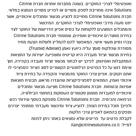
ואופטימלי לצרכי החוקרים. בשונה מחברות אחרות חברת Citrine
Solutions אינה מחוייבת לספק מסויים או לפריט מסויים הנמצא במלאי.
חברת Citrine Solutions מחוייבת להציע מכשור ומתכלים איכותיים, אשר
יתנו מענה מירבי ואופטימלי לצרכי החוקרים. המיכשור
והמתכלים המוצעים ללקוחות על בסיס אפיון הדרישות של החוקר לצד
בחירת מווצר/ים איכותיים ואמינים, שמומחי חברת Citrine Solutions
צברו נסיון מעשי אישי, המאפשר להם להמליץ ולשלוח הצעת מחיר
מסודרת שהלקוח סומך עליה כיועץ נאמן (Trusted Adviser).
בחירת מכשור וציוד מעבדה היא קריטית ומשפיעה ישירות על התצאות
המתקבלות ואמינותן. לפיכך יש לבחור מכשור וציוד מעבדה בקפידה, תוך
שימת דגש על כל הפרטים הרלוונטיים הקשורים לסוג הציוד הספציפי לו
אתם זקוקים. אפיון צרכי החוקר מהמכשיר והקפדה על בחירת ציוד
איכותי ואמין, המתאים לספציפיקציות שהוגדרו מראש, תבטיח תוצאות
אמינות ובטוחות. חברת Citrine Solutions מציעה מכשור ומתכלים
איכותיים למעבדות ממגוון סקטורים העוסקות בתחומי הביולוגיה,
הרפואה והכימיה. חברת Citrine Solutions מספקת בנוסף שירותי רכש
ולפיכך תוכל במידת הצורך, להציע ציוד ומיכשור מעבדתי ממספר יצרנים
וספקים בהתאם לאפיון צרכי הלקוח.
לקבלת פרטים על פריטים שלא נמצאים באתר ניתן לפנות
למייל:
ilan@citrinesolutions.co.il