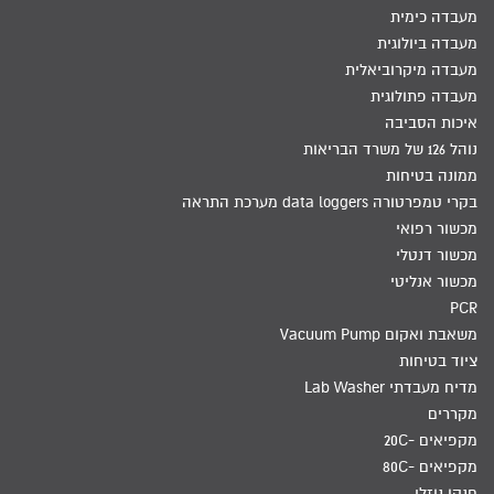
מעבדה כימית
מעבדה ביולוגית
מעבדה מיקרוביאלית
מעבדה פתולוגית
איכות הסביבה
נוהל 126 של משרד הבריאות
ממונה בטיחות
בקרי טמפרטורה data loggers מערכת התראה
מכשור רפואי
מכשור דנטלי
מכשור אנליטי
PCR
משאבת ואקום Vacuum Pump
ציוד בטיחות
מדיח מעבדתי Lab Washer
מקררים
מקפיאים -20C
מקפיאים -80C
חנקן נוזלי