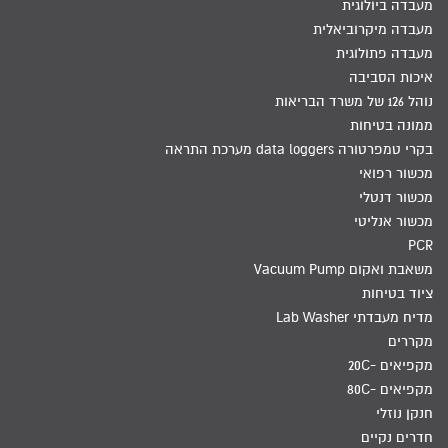
מעבדה ביולוגית
מעבדה מיקרוביאלית
מעבדה פתולוגית
איכות הסביבה
נוהל 126 של משרד הבריאות
ממונה בטיחות
בקרי טמפרטורה data loggers מערכת התראה
מכשור רפואי
מכשור דנטלי
מכשור אנליטי
PCR
משאבת ואקום Vacuum Pump
ציוד בטיחות
מדיח מעבדתי Lab Washer
מקררים
מקפיאים -20C
מקפיאים -80C
חנקן נוזלי
חדרים נקיים