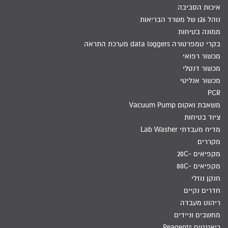
איכות הסביבה
נוהל 126 של משרד הבריאות
ממונה בטיחות
בקרי טמפרטורה data loggers מערכת התראה
מכשור רפואי
מכשור דנטלי
מכשור אנליטי
PCR
משאבת ואקום Vacuum Pump
ציוד בטיחות
מדיח מעבדתי Lab Washer
מקררים
מקפיאים -20C
מקפיאים -80C
חנקן נוזלי
חדרים נקיים
ריהוט מעבדה
מחשבים וניידים
ריאגנטים Reagents