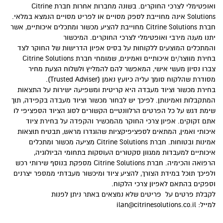
ואופטימלי לצרכי החוקרים. בשונה מחברות אחרות חברת Citrine
Solutions אינה מחוייבת לספק מסויים או לפריט מסויים הנמצא במלאי.
חברת Citrine Solutions מחוייבת להציע מכשור ומתכלים איכותיים, אשר
יתנו מענה מירבי ואופטימלי לצרכי החוקרים. המיכשור
והמתכלים המוצעים ללקוחות על בסיס אפיון הדרישות של החוקר לצד
בחירת מווצר/ים איכותיים ואמינים, שמומחי חברת Citrine Solutions
צברו נסיון מעשי אישי, המאפשר להם להמליץ ולשלוח הצעת מחיר
מסודרת שהלקוח סומך עליה כיועץ נאמן (Trusted Adviser).
בחירת מכשור וציוד מעבדה היא קריטית ומשפיעה ישירות על התצאות
המתקבלות ואמינותן. לפיכך יש לבחור מכשור וציוד מעבדה בקפידה, תוך
שימת דגש על כל הפרטים הרלוונטיים הקשורים לסוג הציוד הספציפי לו
אתם זקוקים. אפיון צרכי החוקר מהמכשיר והקפדה על בחירת ציוד
איכותי ואמין, המתאים לספציפיקציות שהוגדרו מראש, תבטיח תוצאות
אמינות ובטוחות. חברת Citrine Solutions מציעה מכשור ומתכלים
איכותיים למעבדות ממגוון סקטורים העוסקות בתחומי הביולוגיה,
הרפואה והכימיה. חברת Citrine Solutions מספקת בנוסף שירותי רכש
ולפיכך תוכל במידת הצורך, להציע ציוד ומיכשור מעבדתי ממספר יצרנים
וספקים בהתאם לאפיון צרכי הלקוח.
לקבלת פרטים על פריטים שלא נמצאים באתר ניתן לפנות
למייל:
ilan@citrinesolutions.co.il