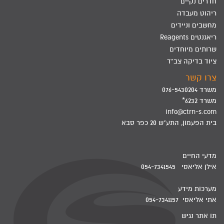
חדרים נקיים
ריהוט מעבדה
מחשבים וניידים
ריאגנטים Reagents
שרותים מיוחדים
ציוד בדיקה צב"ד
צרו קשר
משרד 076-5430204
משרד 6232*
info@ctrn-s.com
בית הפעמון, התע"ש 20 כפר סבא
מדעי החיים
אילן אליאסי 054-7341545
מערכות מידע
אתי אליאסי 054-7341157
תו אתר נגיש