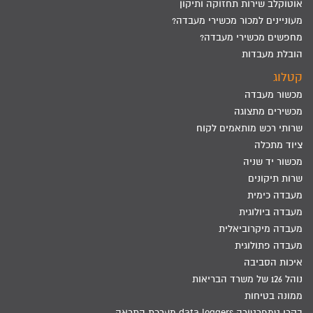
אוטוקלב שירות תחזוקה ותיקון
מעוניינים למכור מכשירי מעבדה?
מחפשים מכשירי מעבדה?
הובלת מעבדות
קטלוג
מכשור מעבדה
מכשירים מתצוגה
שרותי רכש מותאמים לקוח
ציוד מתכלה
מכשור יד שניה
שרות תיקונים
מעבדה כימית
מעבדה ביולוגית
מעבדה מיקרוביאלית
מעבדה פתולוגית
איכות הסביבה
נוהל 126 של משרד הבריאות
ממונה בטיחות
בקרי טמפרטורה data loggers מערכת התראה