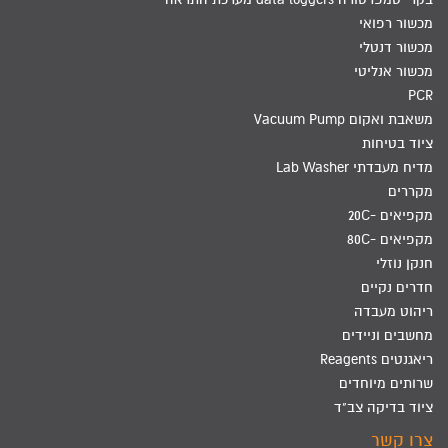
מכשור רפואי
מכשור דנטלי
מכשור אנליטי
PCR
משאבת ואקום Vacuum Pump
ציוד בטיחות
מדיח מעבדתי Lab Washer
מקררים
מקפיאים -20C
מקפיאים -80C
חנקן נוזלי
חדרים נקיים
ריהוט מעבדה
מחשבים וניידים
ריאגנטים Reagents
שרותים מיוחדים
ציוד בדיקה צב"ד
צרו קשר