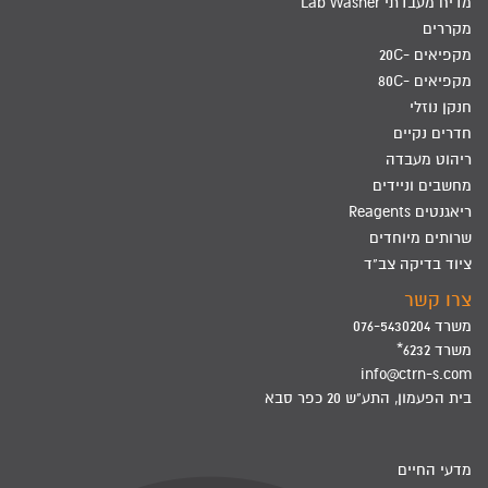
מדיח מעבדתי Lab Washer
מקררים
מקפיאים -20C
מקפיאים -80C
חנקן נוזלי
חדרים נקיים
ריהוט מעבדה
מחשבים וניידים
ריאגנטים Reagents
שרותים מיוחדים
ציוד בדיקה צב"ד
צרו קשר
משרד 076-5430204
משרד 6232*
info@ctrn-s.com
בית הפעמון, התע"ש 20 כפר סבא
מדעי החיים