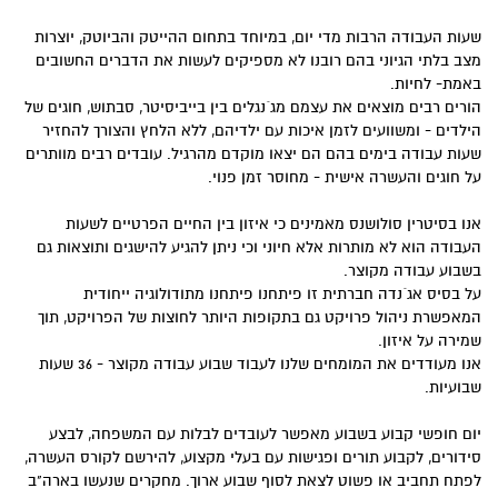
שעות העבודה הרבות מדי יום, במיוחד בתחום ההייטק והביוטק, יוצרות
מצב בלתי הגיוני בהם רובנו לא מספיקים לעשות את הדברים החשובים
באמת- לחיות.
הורים רבים מוצאים את עצמם מג´נגלים בין בייביסיטר, סבתוש, חוגים של
הילדים - ומשוועים לזמן איכות עם ילדיהם, ללא הלחץ והצורך להחזיר
שעות עבודה בימים בהם הם יצאו מוקדם מהרגיל. עובדים רבים מוותרים
על חוגים והעשרה אישית - מחוסר זמן פנוי.
אנו בסיטרין סולושנס מאמינים כי איזון בין החיים הפרטיים לשעות
העבודה הוא לא מותרות אלא חיוני וכי ניתן להגיע להישגים ותוצאות גם
בשבוע עבודה מקוצר.
על בסיס אג´נדה חברתית זו פיתחנו פיתחנו מתודולוגיה ייחודית
המאפשרת ניהול פרויקט גם בתקופות היותר לחוצות של הפרויקט, תוך
שמירה על איזון.
אנו מעודדים את המומחים שלנו לעבוד שבוע עבודה מקוצר - 36 שעות
שבועיות.
יום חופשי קבוע בשבוע מאפשר לעובדים לבלות עם המשפחה, לבצע
סידורים, לקבוע תורים ופגישות עם בעלי מקצוע, להירשם לקורס העשרה,
לפתח תחביב או פשוט לצאת לסוף שבוע ארוך. מחקרים שנעשו בארה"ב