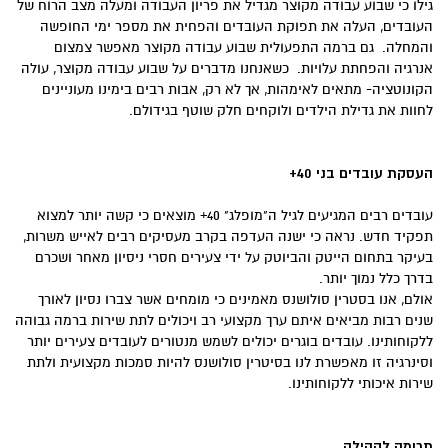
גילו כי שבוע עבודה מקוצר מגדיל את פריון העבודה ומעלה מצב הרוח של
העובדים, העלה את תפוקת העובדים והפחית את מספר ימי החופשה
והמחלה. גם ברמה התפעולית שבוע עבודה מקוצר מאפשר צמצום
אנרגיה והפחתת עלויות. כשאנחנו מדברים על שבוע עבודה מקוצר, עולה
הקונוטציה- מתאים לאימהות, אך לא רק, אבות רבים בימינו מעוניינים
לחוות את גדילת הילדים ולוקחים חלק שוטף בגידולם.
העסקת עובדים בני 40+
עובדים רבים המגיעים לגיל ה"מופלג" 40+ מוצאים כי קשה יותר למצוא
תפקיד חדש. נראה כי ישנה העדפה בקרב מעסיקים רבים לאייש משרות,
בעיקר בתחום הייטק והביוטק על ידי צעירים חסרי ניסיון מאחר ושכרם
בדרך כלל נמוך יותר.
אולם, אנו בסטרין סולושנס מאמינים כי מומחים אשר צברו נסיון לאורך
שנים רבות מביאים איתם ערך מקצועי רב ויכולים לתת שירות ברמה גבוהה
ללקוחותינו. עובדים בוגרים יכולים לשמש מנטורים לעובדים צעירים יותר
וסינרגיה זו מאפשרת לנו בסיטרין סולושנס להיות סמכות מקצועית ולתת
שירות איכותי ללקוחותינו.
תרומה לקהילה