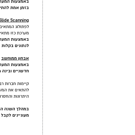
באמצעות המערכת
בזמן אמת להתייע
Slide Scanning
לפתולוג המתאים
מערכת כזו מתאימ
באמצעות המערכת:
לנתונים בקלות ו
אבחון ממוחשב
-
באמצעות המערכת
חדשניים ובינה מלא
קיימות חברות ר
להתאים את המערכ
היתרונות והחסרו
במהלך השנה האח
מעוניינים לקבל