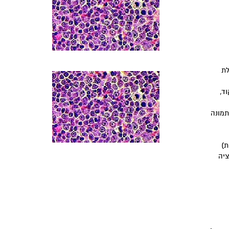
מונה בעלת
ד,
תמונה
ת)
ציה