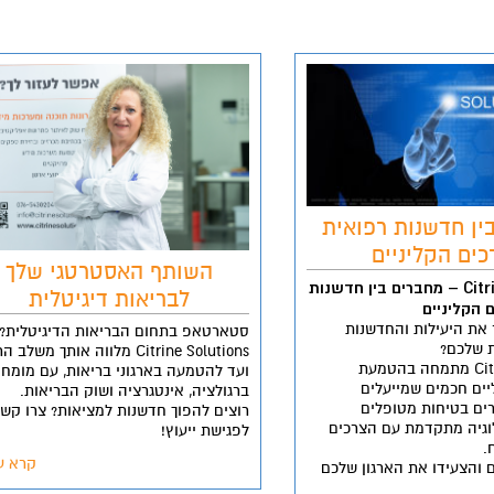
ין חדשנות רפואית
כים הקליניים
השותף האסטרטגי שלך
Citrine Solutions – מחברים בין חדשנות
לבריאות דיגיטלית
 הקליניים
את היעילות והחדשנות
סטארטאפ בתחום הבריאות הדיגיטלית?
ת שלכם?
Citrine Solutions מלווה אותך משלב 
Citrine Solutions מתמחה בהטמעת
ועד להטמעה בארגוני בריאות, עם מומחי
יים חכמים שמייעלים
ברגולציה, אינטגרציה ושוק הבריאות.
ים בטיחות מטופלים
רוצים להפוך חדשנות למציאות? צרו קשר
וגיה מתקדמת עם הצרכים
לפגישת ייעוץ!
.
קרא ע
ם והצעידו את הארגון שלכם