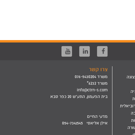
צרו קשר
משרד 076-5430204
צוגה
משרד 6232*
info@ctrn-s.com
יה
בית הפעמון, התע"ש 20 כפר סבא
ת
וביאלית
בה
מדעי החיים
ת
אילן אליאסי 054-7341545
ורה
d