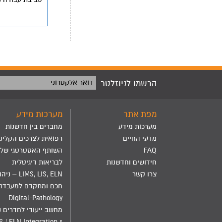
הרשמו לניוזלטר
דואר אלקטרוני
מפת אתר
מערכות מידע
מערכות מידע
מחברים בין חדשנות
מדעי החיים
רפואית לצרכים הקליני
FAQ
השותף האסטרטגי שלך
חידושים וחדשנות
לבריאות דיגיטלית
צרו קשר
LIMS, LIS, ELN – ני
חכם ומתקדם למעבדה
Digital-Pathology
מחשב ייעודי לחדרים נ
S / ELN Integration &