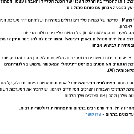
: ניתן להפריד בין החלק הטכני של הכנת הסלייד והאבחון עצמו, הפתולוג
ץ בנוגע לאבחון עם פורום פתולוגים
.
Mass 
- סריקה של כמויות סליידים גדולים במהירות ושליחתם דרך מערכת הניה
 לאבחון.
ה למעבדות המבצעות אבחון של כמויות סליידים גדולות מדי יום.
 הסליידים מנוהלים באופן דיגיטאלי ומשוייכים לחולה/ ניסוי וניתן לגשת
במהירות לביצוע אבחון.
 צביעות מדידות וחישובים מבוססי בינה מלאכותית לאבחון מהיר ומדוייק יותר.
 הנתונים מאוחסנים בפורמט דיגיטאלי המאפשר שימוש באלגוריתמים
כותית (AI).
הפתולוגיה הדיגיטאלית
בות בתחום
כל אחת והמומחיות הייחודית שלה, על מנת
ת לתהליכי העבודה והצרכים המיוחדים לארגון, יש להכיר את המערכות השונו
נות שלהן ולהבין את הצרכים שלך הלקוח.
רונה חלו חידושים רבים בתחום והתפתחויות רגולטוריות רבות.
 עדכונים בתחום -
צרו קשר
.