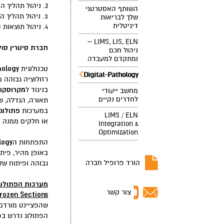
2. ניהול תהליך האבחון משלב המאקרו ועד לאבחנה מלאה.
השותף האסטרטגי
3. ניהול תהליך האבחון בזמן ניתוח - Frozen Section.
שלך לבריאות
דיגיטלית
4. ניהול תוצאות הניסוי (לחברות מחקר ופיתוח).
LIMS, LIS, ELN –
חברת סיטרין סול
ניהול חכם
ומתקדם למעבדה
hology
טכנולוגית
Digital-Pathology
רזולוציה גבוהה 
מקרוסקופ
בניגוד ל
מחשב ייעודי
לחדרים נקיים
תאורה, הגדלה, ש
פתולוג
במערכות
LIMS / ELN
או חלקים ממנה מ
Integration &
Optimization
logy
התפתחות ה
באופן מהיר, פי
הורד פרופיל חברה
גבוהה ופיתוח של 
מערכות הפתולוג
צור קשר
rozen Sections
שהפציינט מורדם 
הפתולוג נדרש בפ