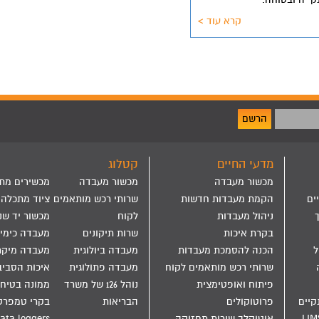
קרא עוד >
הרשם
מדעי החיים
קטלוג
מכשור מעבדה
מכשור מעבדה
מכשירים מת
ים
הקמת מעבדות חדשות
שרותי רכש מותאמים
ציוד מתכלה
ניהול מעבדות
לקוח
מכשור יד שנ
בקרת איכות
שרות תיקונים
מעבדה כימי
הול
הכנה להסמכת מעבדות
מעבדה ביולוגית
מעבדה מיקר
שרותי רכש מותאמים לקוח
מעבדה פתולוגית
איכות הסבי
פיתוח ואופטימצית
נוהל 126 של משרד
ממונה בטיחו
קיים
פרוטוקולים
הבריאות
בקרי טמפרט
LIM
אוטוקלב שירות תחזוקה
ata loggers