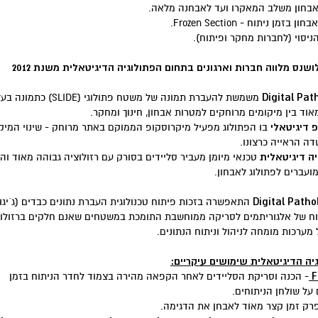
ושנס מלווה חברות וארגונים בתחום הפתולוגיה הדיגיטאלית משנת 2012
Digital Pat
משמשת להעברת תמונה של משטח פתולוגי (SLIDE) כת
מאוד בין מיקומים מרוחקים למטרות אבחון, חינוך ומחקר.
 דיגיטאלי
בו הפתולוג מפעיל מיקרוסקופ הממוקם באתר מרוחק - שינוי המיקו
דה הראייה כרצונו.
יה דיגיטאלית
טכנאי מיומן מעביר סליידים בסורק עם רזולוציה גבוהה מאוד וה
ועברים לפתולוג לאבחון.
Digital Patho
התאפשרה בזכות פיתוח טכנולוגית העברת נתונים כבדים (ג´יגו
תוח של אלגוריתמים לסריקה ממוחשבת התומכת במשטחים שאנם חלקים ברזולו
מערכות מומחה לניהול וניתוח הנתונים.
יה הדיגיטאלית שימושים עיקריים:
F
- הכנה וסריקת הסליידים לאחר הקפאה מהירה בצמוד לחדר הניתוח בזמן
על שולחן הניתוחים.
רק זמן קצר מאוד לאבחן את הדגימה.