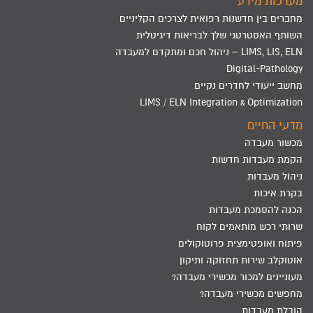
מערכות מידע
מחברים בין חדשנות רפואית לצרכים הקליניים
השותף האסטרטגי שלך לבריאות דיגיטלית
LIMS, LIS, ELN – ניהול חכם ומתקדם למעבדה
Digital-Pathology
מחשב ייעודי לחדרים נקיים
LIMS / ELN Integration & Optimization
מדעי החיים
מכשור מעבדה
הקמת מעבדות חדשות
ניהול מעבדות
בקרת איכות
הכנה להסמכת מעבדות
שרותי רכש מותאמים לקוח
פיתוח ואופטימצית פרוטוקולים
אוטוקלב שירות תחזוקה ותיקון
מעוניינים למכור מכשירי מעבדה?
מחפשים מכשירי מעבדה?
הובלת מעבדות