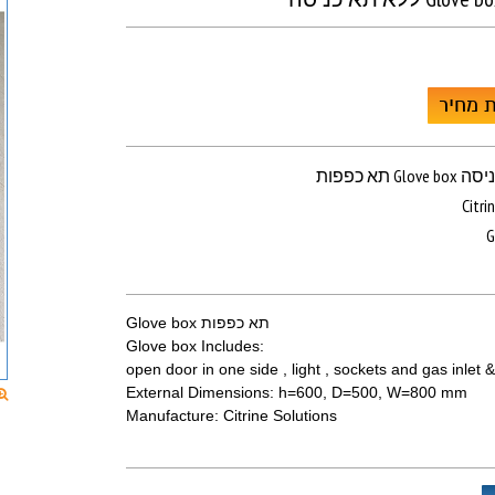
בקשת 
תא כפפות G
Citri
G
תא כפפות Glove box
Glove box Includes:
open door in one side , light , sockets and gas inlet &
External Dimensions: h=600, D=500, W=800 mm
Manufacture: Citrine Solutions