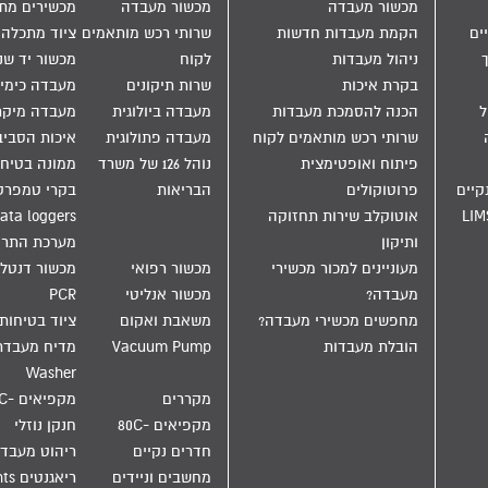
מכשור מעבדה
מכשור מעבדה
מכשירים מת
ים
הקמת מעבדות חדשות
שרותי רכש מותאמים
ציוד מתכלה
ניהול מעבדות
לקוח
מכשור יד שנ
בקרת איכות
שרות תיקונים
מעבדה כימי
הול
הכנה להסמכת מעבדות
מעבדה ביולוגית
מעבדה מיקר
שרותי רכש מותאמים לקוח
מעבדה פתולוגית
איכות הסבי
פיתוח ואופטימצית
נוהל 126 של משרד
ממונה בטיחו
קיים
פרוטוקולים
הבריאות
בקרי טמפרט
LIM
אוטוקלב שירות תחזוקה
ata loggers
ותיקון
מערכת התר
מעוניינים למכור מכשירי
מכשור רפואי
מכשור דנטלי
מעבדה?
מכשור אנליטי
PCR
מחפשים מכשירי מעבדה?
משאבת ואקום
ציוד בטיחות
הובלת מעבדות
Vacuum Pump
Washer
מקררים
מקפיאים -20C
מקפיאים -80C
חנקן נוזלי
חדרים נקיים
ריהוט מעבד
מחשבים וניידים
ריאגנטים Reagents