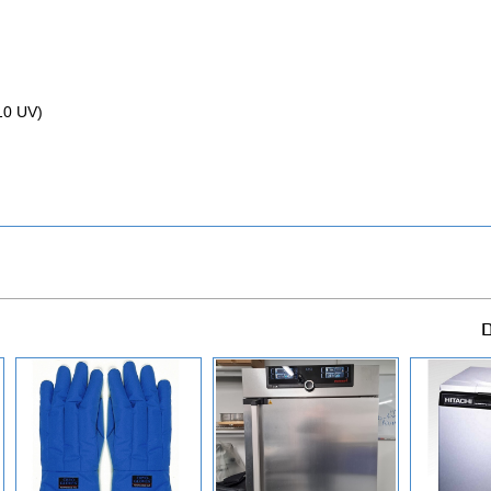
10 UV)
ם