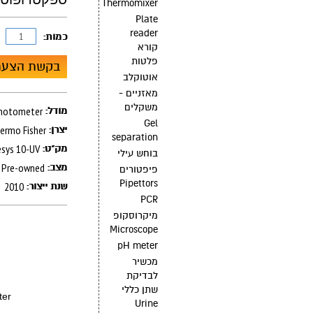
Thermomixer
Plate
reader
כמות:
קורא
פלטות
בקשת הצעת
אוטוקלב
מאזניים -
משקלים
ספקטרופוטומטר r
מודל:
Gel
ermo Fisher
יצרן:
separation
sys 10-UV
מק"ט:
בוחש עילי
Pre-owned
מצב:
פיפטורים
Pipettors
2010
שנת ייצור:
PCR
מיקרוסקופ
Microscope
pH meter
מכשיר
לבדיקת
שתן כללי
ter
Urine