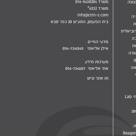
משרד 076-5430204
צוגה
משרד 6232*
info@ctrn-s.com
יה
בית הפעמון, התע"ש 20 כפר סבא
ת
וביאלית
בה
מדעי החיים
ת
אילן אליאסי 054-7341545
ורה
d
מערכות מידע
אה
אתי אליאסי 054-7341157
תו אתר נגיש
מדיח מעבדתי Lab
ה