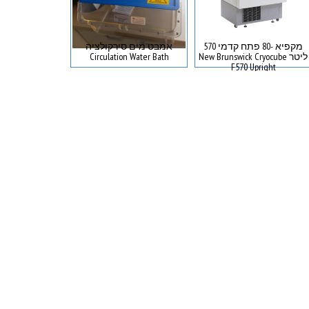
מקפיא -80 פתח קדמי 570
אמבט מים סירקולציה
ליטר New Brunswick Cryocube
Circulation Water Bath
tometer
F570 Upright