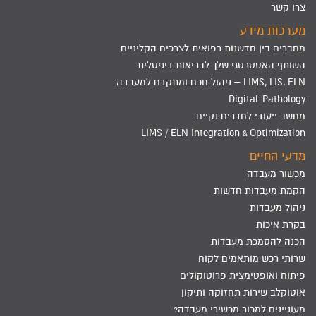
צרו קשר
מערכות מידע
מחברים בין חדשנות רפואית לצרכים הקליניים
השותף האסטרטגי שלך לבריאות דיגיטלית
LIMS, LIS, ELN – ניהול חכם ומתקדם למעבדה
Digital-Pathology
מחשב ייעודי לחדרים נקיים
LIMS / ELN Integration & Optimization
מדעי החיים
מכשור מעבדה
הקמת מעבדות חדשות
ניהול מעבדות
בקרת איכות
הכנה להסמכת מעבדות
שרותי רכש מותאמים לקוח
פיתוח ואופטימצית פרוטוקולים
אוטוקלב שירות תחזוקה ותיקון
מעוניינים למכור מכשירי מעבדה?