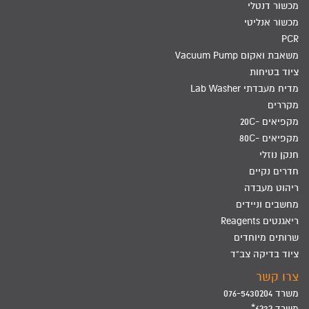
מכשור דנטלי
מכשור אנליטי
PCR
משאבת ואקום Vacuum Pump
ציוד בטיחות
מדיח מעבדתי Lab Washer
מקררים
מקפיאים -20C
מקפיאים -80C
חנקן נוזלי
חדרים נקיים
ריהוט מעבדה
מחשבים וניידים
ריאגנטים Reagents
שרותים מיוחדים
ציוד בדיקה צב"ד
צרו קשר
משרד 076-5430204
משרד 6232*