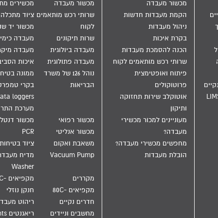
מכשור מעבדה
מכשור מעבדה
מכשירים מת
ים
הקמת מעבדות חדשות
שרותי רכש מותאמים
ציוד מתכלה
ניהול מעבדות
לקוח
מכשור יד שנ
בקרת איכות
שרות תיקונים
מעבדה כימי
הול
הכנה להסמכת מעבדות
מעבדה ביולוגית
מעבדה מיקר
שרותי רכש מותאמים לקוח
מעבדה פתולוגית
איכות הסבי
פיתוח ואופטימצית
נוהל 126 של משרד
ממונה בטיחו
קיים
פרוטוקולים
הבריאות
בקרי טמפרט
LIM
אוטוקלב שירות תחזוקה
ata loggers
ותיקון
מערכת התר
מעוניינים למכור מכשירי
מכשור רפואי
מכשור דנטלי
מעבדה?
מכשור אנליטי
PCR
מחפשים מכשירי מעבדה?
משאבת ואקום
ציוד בטיחות
הובלת מעבדות
Vacuum Pump
Washer
מקררים
מקפיאים -20C
מקפיאים -80C
חנקן נוזלי
חדרים נקיים
ריהוט מעבד
מחשבים וניידים
ריאגנטים Reagents