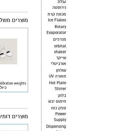
עגלת
נירוסטה
מכונת קרח
מוצרים משלי
Ice Flakes
Rotary
Evaporator
מנדפים
orbital
shaker
שייקר
אורביטלי
שולחן
תאורה UV
Hot Plate
כיול
Stirrer
בלוק
חימום יבש
ספק כוח
Power
מוצרים דומי
Supply
Dispensing