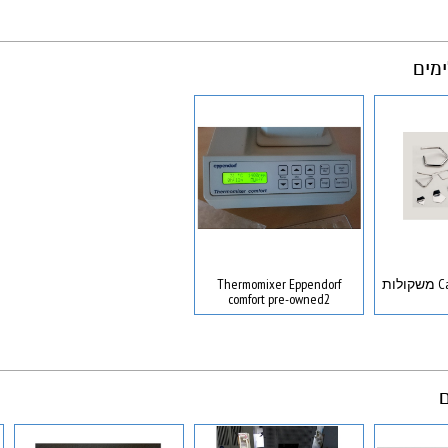
מים
Calibration weights משקולות
Thermomixer Eppendorf
comfort pre-owned2
ם