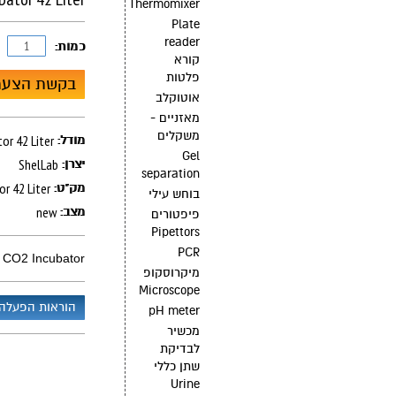
Thermomixer
Plate
reader
כמות:
קורא
פלטות
בקשת הצעת
אוטוקלב
מאזניים -
משקלים
or 42 Liter
מודל:
Gel
ShelLab
יצרן:
separation
r 42 Liter
מק"ט:
בוחש עילי
new
מצב:
פיפטורים
Pipettors
PCR
CO2 Incubator אינקובטור תאים
מיקרוסקופ
Microscope
הוראות הפעלה
pH meter
מכשיר
לבדיקת
שתן כללי
Urine