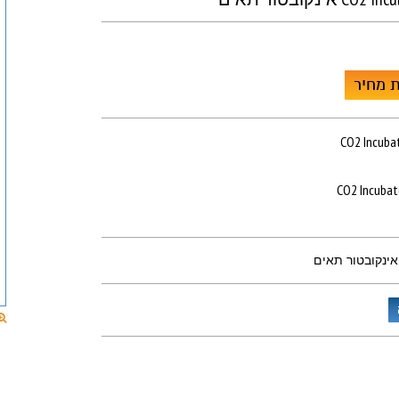
 מחיר
CO2 Incubat
CO2 Incubato