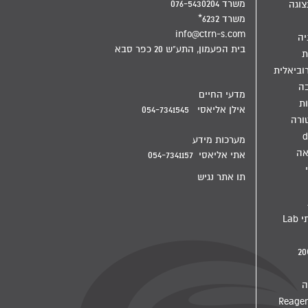
משרד 076-5430204
צוגה
משרד 6232*
info@ctrn-s.com
יה
בית הפעמון, התע"ש 20 כפר סבא
ת
וביאלית
בה
מדעי החיים
ת
אילן אליאסי 054-7341545
ורה
d
מערכות מידע
אה
אתי אליאסי 054-7341157
תו אתר נגיש
מדיח מעבדתי Lab
ה