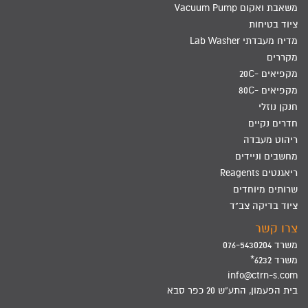
משאבת ואקום Vacuum Pump
ציוד בטיחות
מדיח מעבדתי Lab Washer
מקררים
מקפיאים -20C
מקפיאים -80C
חנקן נוזלי
חדרים נקיים
ריהוט מעבדה
מחשבים וניידים
ריאגנטים Reagents
שרותים מיוחדים
ציוד בדיקה צב"ד
צרו קשר
משרד 076-5430204
משרד 6232*
info@ctrn-s.com
בית הפעמון, התע"ש 20 כפר סבא